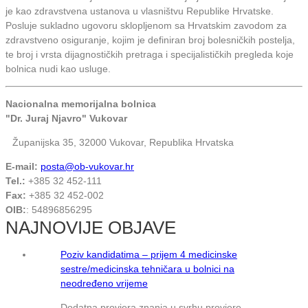
je kao zdravstvena ustanova u vlasništvu Republike Hrvatske.
Posluje sukladno ugovoru sklopljenom sa Hrvatskim zavodom za
zdravstveno osiguranje, kojim je definiran broj bolesničkih postelja,
te broj i vrsta dijagnostičkih pretraga i specijalističkih pregleda koje
bolnica nudi kao usluge.
Nacionalna memorijalna bolnica
"Dr. Juraj Njavro" Vukovar
Županijska 35, 32000 Vukovar, Republika Hrvatska
E-mail:
posta@ob-vukovar.hr
Tel.:
+385 32 452-111
Fax:
+385 32 452-002
OIB:
: 54896856295
NAJNOVIJE OBJAVE
Poziv kandidatima – prijem 4 medicinske
sestre/medicinska tehničara u bolnici na
neodređeno vrijeme
Dodatna provjera znanja u svrhu provjere