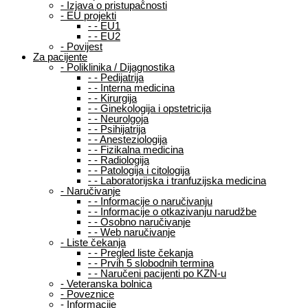
-
Izjava o pristupačnosti
-
EU projekti
-
-
EU1
-
-
EU2
-
Povijest
Za pacijente
-
Poliklinika / Dijagnostika
-
-
Pedijatrija
-
-
Interna medicina
-
-
Kirurgija
-
-
Ginekologija i opstetricija
-
-
Neurolgoja
-
-
Psihijatrija
-
-
Anesteziologija
-
-
Fizikalna medicina
-
-
Radiologija
-
-
Patologija i citologija
-
-
Laboratorijska i tranfuzijska medicina
-
Naručivanje
-
-
Informacije o naručivanju
-
-
Informacije o otkazivanju narudžbe
-
-
Osobno naručivanje
-
-
Web naručivanje
-
Liste čekanja
-
-
Pregled liste čekanja
-
-
Prvih 5 slobodnih termina
-
-
Naručeni pacijenti po KZN-u
-
Veteranska bolnica
-
Poveznice
-
Informacije