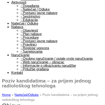
Aktivnosti
-
Događanja
-
Natječaji / Odluke
-
Postupci javne nabave
-
Sestrinstvo
-
Edukacija
Natječaji / Odluke
Nabava
-
Obavijesti
-
Plan nabave
-
Procedure
-
Postupci javne nabave
-
Pravilnici
-
Registar ugovora
-
Savjetovanja
Naručivanje
-
Osobno naručivanje / ostale vrste naručivanja
-
Web naručivanje – obrazac
-
Informacije o otkazivanju narudžbe
-
Pritužbe građana
Kontakt
Poziv kandidatima – za prijem jednog
radiološkog tehnologa
Home
»
Natječaji/Odluke
»
Poziv kandidatima – za prijem jednog
radiološkog tehnologa