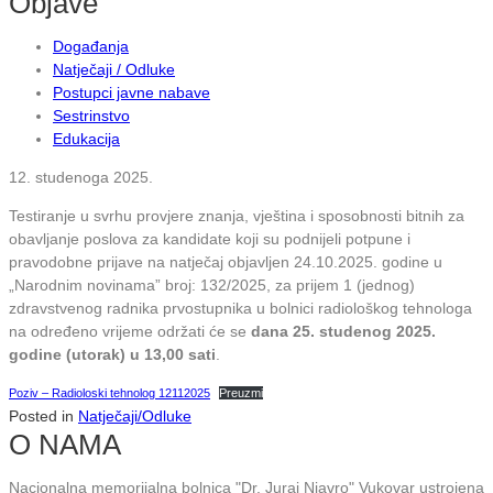
Objave
Događanja
Natječaji / Odluke
Postupci javne nabave
Sestrinstvo
Edukacija
12. studenoga 2025.
Testiranje u svrhu provjere znanja, vještina i sposobnosti bitnih za
obavljanje poslova za kandidate koji su podnijeli potpune i
pravodobne prijave na natječaj objavljen 24.10.2025. godine u
„Narodnim novinama” broj: 132/2025, za prijem 1 (jednog)
zdravstvenog radnika prvostupnika u bolnici radiološkog tehnologa
na određeno vrijeme održati će se
dana 25. studenog 2025.
godine (utorak) u 13,00 sati
.
Poziv – Radioloski tehnolog 12112025
Preuzmi
Posted in
Natječaji/Odluke
O NAMA
Nacionalna memorijalna bolnica "Dr. Juraj Njavro" Vukovar ustrojena