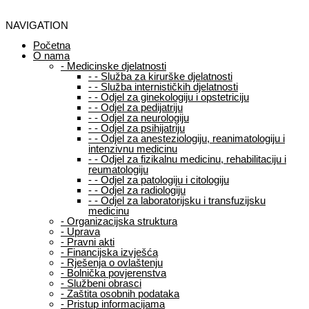
NAVIGATION
Početna
O nama
-
Medicinske djelatnosti
-
-
Služba za kirurške djelatnosti
-
-
Služba internističkih djelatnosti
-
-
Odjel za ginekologiju i opstetriciju
-
-
Odjel za pedijatriju
-
-
Odjel za neurologiju
-
-
Odjel za psihijatriju
-
-
Odjel za anesteziologiju, reanimatologiju i
intenzivnu medicinu
-
-
Odjel za fizikalnu medicinu, rehabilitaciju i
reumatologiju
-
-
Odjel za patologiju i citologiju
-
-
Odjel za radiologiju
-
-
Odjel za laboratorijsku i transfuzijsku
medicinu
-
Organizacijska struktura
-
Uprava
-
Pravni akti
-
Financijska izvješća
-
Rješenja o ovlaštenju
-
Bolnička povjerenstva
-
Službeni obrasci
-
Zaštita osobnih podataka
-
Pristup informacijama