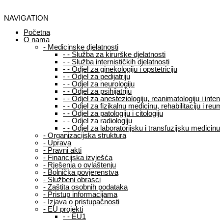
NAVIGATION
Početna
O nama
-
Medicinske djelatnosti
-
-
Služba za kirurške djelatnosti
-
-
Služba internističkih djelatnosti
-
-
Odjel za ginekologiju i opstetriciju
-
-
Odjel za pedijatriju
-
-
Odjel za neurologiju
-
-
Odjel za psihijatriju
-
-
Odjel za anesteziologiju, reanimatologiju i int
-
-
Odjel za fizikalnu medicinu, rehabilitaciju i reu
-
-
Odjel za patologiju i citologiju
-
-
Odjel za radiologiju
-
-
Odjel za laboratorijsku i transfuzijsku medicinu
-
Organizacijska struktura
-
Uprava
-
Pravni akti
-
Financijska izvješća
-
Rješenja o ovlaštenju
-
Bolnička povjerenstva
-
Službeni obrasci
-
Zaštita osobnih podataka
-
Pristup informacijama
-
Izjava o pristupačnosti
-
EU projekti
-
-
EU1