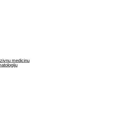
enzivnu medicinu
matologiju