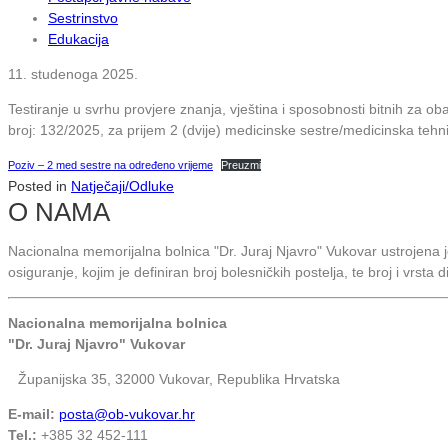
Sestrinstvo
Edukacija
11. studenoga 2025.
Testiranje u svrhu provjere znanja, vještina i sposobnosti bitnih za 
broj: 132/2025, za prijem 2 (dvije) medicinske sestre/medicinska teh
Poziv – 2 med sestre na određeno vrijeme
Preuzmi
Posted in
Natječaji/Odluke
O NAMA
Nacionalna memorijalna bolnica "Dr. Juraj Njavro" Vukovar ustrojena
osiguranje, kojim je definiran broj bolesničkih postelja, te broj i vrsta 
Nacionalna memorijalna bolnica
"Dr. Juraj Njavro" Vukovar
Županijska 35, 32000 Vukovar, Republika Hrvatska
E-mail:
posta@ob-vukovar.hr
Tel.:
+385 32 452-111