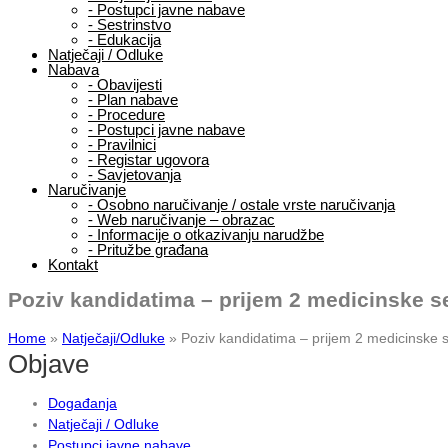
-
Postupci javne nabave
-
Sestrinstvo
-
Edukacija
Natječaji / Odluke
Nabava
-
Obavijesti
-
Plan nabave
-
Procedure
-
Postupci javne nabave
-
Pravilnici
-
Registar ugovora
-
Savjetovanja
Naručivanje
-
Osobno naručivanje / ostale vrste naručivanja
-
Web naručivanje – obrazac
-
Informacije o otkazivanju narudžbe
-
Pritužbe građana
Kontakt
Poziv kandidatima – prijem 2 medicinske s
Home
»
Natječaji/Odluke
»
Poziv kandidatima – prijem 2 medicinske 
Objave
Događanja
Natječaji / Odluke
Postupci javne nabave