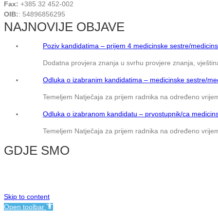
Fax:
+385 32 452-002
OIB:
: 54896856295
NAJNOVIJE OBJAVE
Poziv kandidatima – prijem 4 medicinske sestre/medicins
Dodatna provjera znanja u svrhu provjere znanja, vještina
Odluka o izabranim kandidatima – medicinske sestre/med
Temeljem Natječaja za prijem radnika na određeno vrijem
Odluka o izabranom kandidatu – prvostupnik/ca medicins
Temeljem Natječaja za prijem radnika na određeno vrijem
GDJE SMO
© NMB Vukovar
Skip to content
Open toolbar