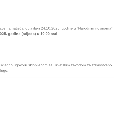
prijave na natječaj objavljen 24.10.2025. godine u “Narodnim novinama”
25. godine (srijeda) u 10,00 sati
.
e sukladno ugovoru sklopljenom sa Hrvatskim zavodom za zdravstveno
sluge.