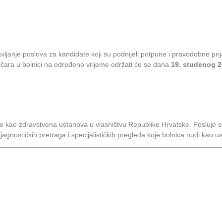
obavljanje poslova za kandidate koji su podnijeli potpune i pravodobne 
ničara u bolnici na određeno vrijeme održati će se dana
19. studenog 20
 je kao zdravstvena ustanova u vlasništvu Republike Hrvatske. Posluj
dijagnostičkih pretraga i specijalističkih pregleda koje bolnica nudi kao u