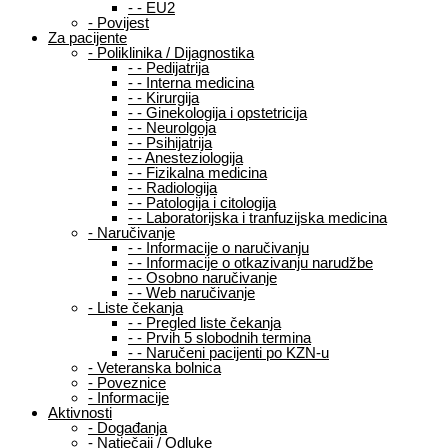
-
-
EU2
-
Povijest
Za pacijente
-
Poliklinika / Dijagnostika
-
-
Pedijatrija
-
-
Interna medicina
-
-
Kirurgija
-
-
Ginekologija i opstetricija
-
-
Neurolgoja
-
-
Psihijatrija
-
-
Anesteziologija
-
-
Fizikalna medicina
-
-
Radiologija
-
-
Patologija i citologija
-
-
Laboratorijska i tranfuzijska medicina
-
Naručivanje
-
-
Informacije o naručivanju
-
-
Informacije o otkazivanju narudžbe
-
-
Osobno naručivanje
-
-
Web naručivanje
-
Liste čekanja
-
-
Pregled liste čekanja
-
-
Prvih 5 slobodnih termina
-
-
Naručeni pacijenti po KZN-u
-
Veteranska bolnica
-
Poveznice
-
Informacije
Aktivnosti
-
Događanja
-
Natječaji / Odluke