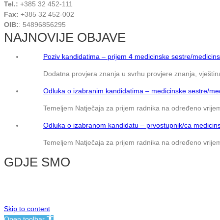
Tel.:
+385 32 452-111
Fax:
+385 32 452-002
OIB:
: 54896856295
NAJNOVIJE OBJAVE
Poziv kandidatima – prijem 4 medicinske sestre/medicins
Dodatna provjera znanja u svrhu provjere znanja, vještina
Odluka o izabranim kandidatima – medicinske sestre/med
Temeljem Natječaja za prijem radnika na određeno vrijem
Odluka o izabranom kandidatu – prvostupnik/ca medicins
Temeljem Natječaja za prijem radnika na određeno vrijem
GDJE SMO
© NMB Vukovar
Skip to content
Open toolbar