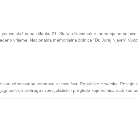
javnim službama i članka 21. Statuta Nacionalne memorijalne bolnice “
dređeno vrijeme. Nacionalna memorijalna bolnica “Dr. Juraj Njavro” Vuk
 je kao zdravstvena ustanova u vlasništvu Republike Hrvatske. Posluj
dijagnostičkih pretraga i specijalističkih pregleda koje bolnica nudi kao u