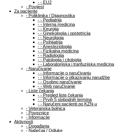
-
-
EU2
-
Povijest
Za pacijente
-
Poliklinika / Dijagnostika
-
-
Pedijatrija
-
-
Interna medicina
-
-
Kirurgija
-
-
Ginekologija i opstetricija
-
-
Neurolgoja
-
-
Psihijatrija
-
-
Anesteziologija
-
-
Fizikalna medicina
-
-
Radiologija
-
-
Patologija i citologija
-
-
Laboratorijska i tranfuzijska medicina
-
Naručivanje
-
-
Informacije o naručivanju
-
-
Informacije o otkazivanju narudžbe
-
-
Osobno naručivanje
-
-
Web naručivanje
-
Liste čekanja
-
-
Pregled liste čekanja
-
-
Prvih 5 slobodnih termina
-
-
Naručeni pacijenti po KZN-u
-
Veteranska bolnica
-
Poveznice
-
Informacije
Aktivnosti
-
Događanja
-
Natječaji / Odluke