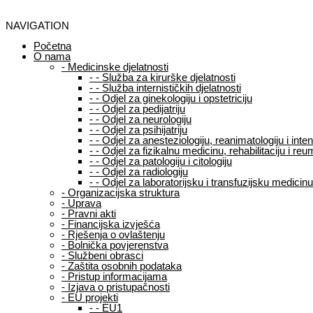
NAVIGATION
Početna
O nama
-
Medicinske djelatnosti
-
-
Služba za kirurške djelatnosti
-
-
Služba internističkih djelatnosti
-
-
Odjel za ginekologiju i opstetriciju
-
-
Odjel za pedijatriju
-
-
Odjel za neurologiju
-
-
Odjel za psihijatriju
-
-
Odjel za anesteziologiju, reanimatologiju i int
-
-
Odjel za fizikalnu medicinu, rehabilitaciju i reu
-
-
Odjel za patologiju i citologiju
-
-
Odjel za radiologiju
-
-
Odjel za laboratorijsku i transfuzijsku medicinu
-
Organizacijska struktura
-
Uprava
-
Pravni akti
-
Financijska izvješća
-
Rješenja o ovlaštenju
-
Bolnička povjerenstva
-
Službeni obrasci
-
Zaštita osobnih podataka
-
Pristup informacijama
-
Izjava o pristupačnosti
-
EU projekti
-
-
EU1