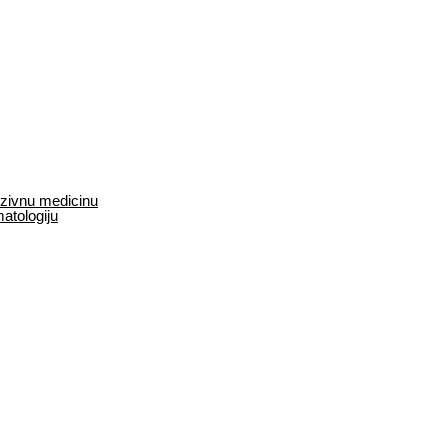
enzivnu medicinu
matologiju