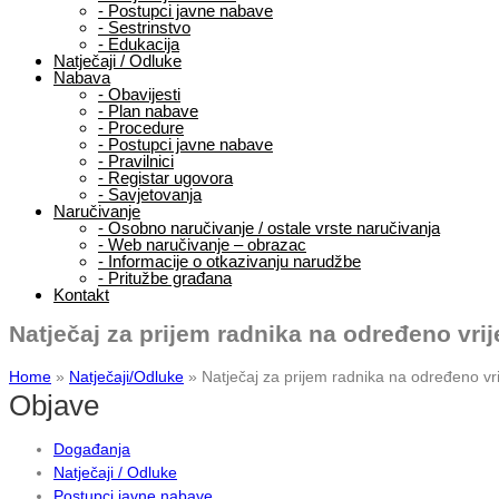
-
Postupci javne nabave
-
Sestrinstvo
-
Edukacija
Natječaji / Odluke
Nabava
-
Obavijesti
-
Plan nabave
-
Procedure
-
Postupci javne nabave
-
Pravilnici
-
Registar ugovora
-
Savjetovanja
Naručivanje
-
Osobno naručivanje / ostale vrste naručivanja
-
Web naručivanje – obrazac
-
Informacije o otkazivanju narudžbe
-
Pritužbe građana
Kontakt
Natječaj za prijem radnika na određeno vri
Home
»
Natječaji/Odluke
»
Natječaj za prijem radnika na određeno vr
Objave
Događanja
Natječaji / Odluke
Postupci javne nabave