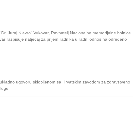
Dr. Juraj Njavro” Vukovar, Ravnatelj Nacionalne memorijalne bolnice
ovar raspisuje natječaj za prijem radnika u radni odnos na određeno
e sukladno ugovoru sklopljenom sa Hrvatskim zavodom za zdravstveno
sluge.