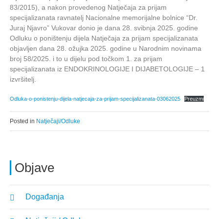
83/2015), a nakon provedenog Natječaja za prijam
specijalizanata ravnatelj Nacionalne memorijalne bolnice “Dr.
Juraj Njavro” Vukovar donio je dana 28. svibnja 2025. godine
Odluku o poništenju dijela Natječaja za prijam specijalizanata
objavljen dana 28. ožujka 2025. godine u Narodnim novinama
broj 58/2025. i to u dijelu pod točkom 1. za prijam
specijalizanata iz ENDOKRINOLOGIJE I DIJABETOLOGIJE – 1
izvršitelj.
Odluka-o-ponistenju-dijela-natjecaja-za-prijam-specijalizanata-03062025
Preuzmi
Posted in
Natječaji/Odluke
Objave
Događanja