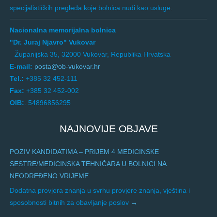
specijalističkih pregleda koje bolnica nudi kao usluge.
Nacionalna memorijalna bolnica
"Dr. Juraj Njavro" Vukovar
Županijska 35, 32000 Vukovar, Republika Hrvatska
E-mail:
posta@ob-vukovar.hr
Tel.:
+385 32 452-111
Fax:
+385 32 452-002
OIB:
: 54896856295
NAJNOVIJE OBJAVE
POZIV KANDIDATIMA – PRIJEM 4 MEDICINSKE
SESTRE/MEDICINSKA TEHNIČARA U BOLNICI NA
NEODREĐENO VRIJEME
Dodatna provjera znanja u svrhu provjere znanja, vještina i
sposobnosti bitnih za obavljanje poslov