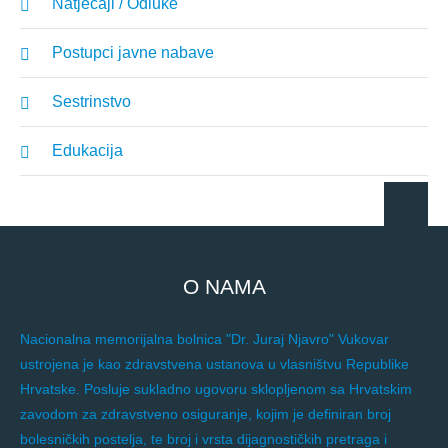
Natječaji / Odluke
Postupci javne nabave
Sestrinstvo
Edukacija
O NAMA
Nacionalna memorijalna bolnica "Dr. Juraj Njavro" Vukovar
ustrojena je kao zdravstvena ustanova u vlasništvu Republike
Hrvatske. Posluje sukladno ugovoru sklopljenom sa Hrvatskim
zavodom za zdravstveno osiguranje, kojim je definiran broj
bolesničkih postelja, te broj i vrsta dijagnostičkih pretraga i