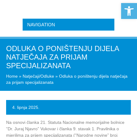
Open 
NAVIGATION
ODLUKA O PONIŠTENJU DIJELA
NATJEČAJA ZA PRIJAM
SPECIJALIZANATA
Home
»
Natječaji/Odluke
»
Odluka o poništenju dijela natječaja
za prijam specijalizanata
4. lipnja 2025.
Na osnovi članka 21. Statuta Nacionalne memorijalne bolnice
“Dr. Juraj Njavro” Vukovar i članka 9. stavak 1. Pravilnika o
mjerilima za prijem specijalizanata (“Narodne novine” broj