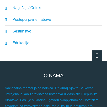
Natječaji / Odluke
Postupci javne nabave
Sestrinstvo
Edukacija
O NAMA
Nacionalna memorijalna bolnica "Dr. Juraj Njavro" Vukovar
ustrojena je kao zdravstvena ustanova u vlasništvu Republike
Hrvatske. Posluje sukladno ugovoru sklopljenom sa Hrvatskim
zavodom za zdravstveno osiguranje, kojim je definiran broj