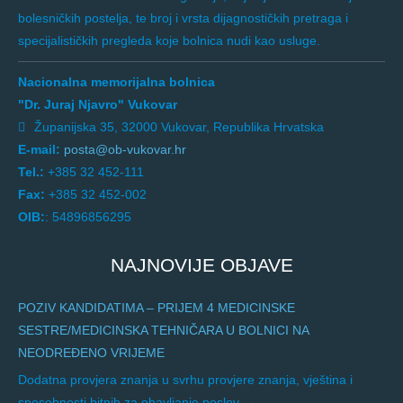
bolesničkih postelja, te broj i vrsta dijagnostičkih pretraga i
specijalističkih pregleda koje bolnica nudi kao usluge.
Nacionalna memorijalna bolnica
"Dr. Juraj Njavro" Vukovar
Županijska 35, 32000 Vukovar, Republika Hrvatska
E-mail:
posta@ob-vukovar.hr
Tel.:
+385 32 452-111
Fax:
+385 32 452-002
OIB:
: 54896856295
NAJNOVIJE OBJAVE
POZIV KANDIDATIMA – PRIJEM 4 MEDICINSKE
SESTRE/MEDICINSKA TEHNIČARA U BOLNICI NA
NEODREĐENO VRIJEME
Dodatna provjera znanja u svrhu provjere znanja, vještina i
sposobnosti bitnih za obavljanje poslov