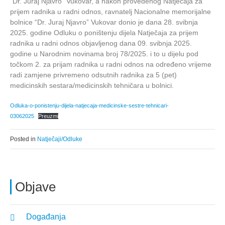
“Dr. Juraj Njavro” Vukovar, a nakon provedenog Natječaja za
prijem radnika u radni odnos, ravnatelj Nacionalne memorijalne
bolnice “Dr. Juraj Njavro” Vukovar donio je dana 28. svibnja
2025. godine Odluku o poništenju dijela Natječaja za prijem
radnika u radni odnos objavljenog dana 09. svibnja 2025.
godine u Narodnim novinama broj 78/2025. i to u dijelu pod
točkom 2. za prijam radnika u radni odnos na određeno vrijeme
radi zamjene privremeno odsutnih radnika za 5 (pet)
medicinskih sestara/medicinskih tehničara u bolnici.
Odluka-o-ponistenju-dijela-natjecaja-medicinske-sestre-tehnicari-
03062025
Preuzmi
Posted in
Natječaji/Odluke
Objave
Događanja