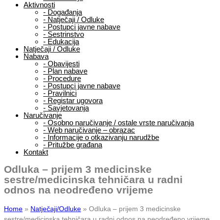
Aktivnosti
-
Događanja
-
Natječaji / Odluke
-
Postupci javne nabave
-
Sestrinstvo
-
Edukacija
Natječaji / Odluke
Nabava
-
Obavijesti
-
Plan nabave
-
Procedure
-
Postupci javne nabave
-
Pravilnici
-
Registar ugovora
-
Savjetovanja
Naručivanje
-
Osobno naručivanje / ostale vrste naručivanja
-
Web naručivanje – obrazac
-
Informacije o otkazivanju narudžbe
-
Pritužbe građana
Kontakt
Odluka – prijem 3 medicinske
sestre/medicinska tehničara u radni
odnos na neodređeno vrijeme
Home
»
Natječaji/Odluke
»
Odluka – prijem 3 medicinske
sestre/medicinska tehničara u radni odnos na neodređeno vrijeme