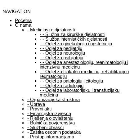
NAVIGATION
Početna
O nama
-
Medicinske djelatnosti
-
-
Služba za kirurške djelatnosti
-
-
Služba internističkih djelatnosti
-
-
Odjel za ginekologiju i opstetriciju
-
-
Odjel za pedijatriju
-
-
Odjel za neurologiju
-
-
Odjel za psihijatriju
-
-
Odjel za anesteziologiju, reanimatologiju i
intenzivnu medicinu
-
-
Odjel za fizikalnu medicinu, rehabilitaciju i
reumatologiju
-
-
Odjel za patologiju i citologiju
-
-
Odjel za radiologiju
-
-
Odjel za laboratorijsku i transfuzijsku
medicinu
-
Organizacijska struktura
-
Uprava
-
Pravni akti
-
Financijska izvješća
-
Rješenja o ovlaštenju
-
Bolnička povjerenstva
-
Službeni obrasci
-
Zaštita osobnih podataka
-
Pristup informacijama