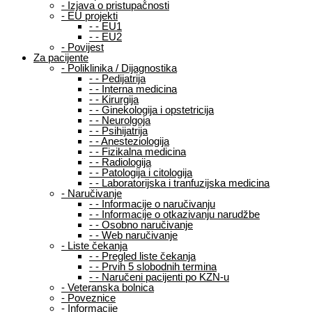
-
Izjava o pristupačnosti
-
EU projekti
-
-
EU1
-
-
EU2
-
Povijest
Za pacijente
-
Poliklinika / Dijagnostika
-
-
Pedijatrija
-
-
Interna medicina
-
-
Kirurgija
-
-
Ginekologija i opstetricija
-
-
Neurolgoja
-
-
Psihijatrija
-
-
Anesteziologija
-
-
Fizikalna medicina
-
-
Radiologija
-
-
Patologija i citologija
-
-
Laboratorijska i tranfuzijska medicina
-
Naručivanje
-
-
Informacije o naručivanju
-
-
Informacije o otkazivanju narudžbe
-
-
Osobno naručivanje
-
-
Web naručivanje
-
Liste čekanja
-
-
Pregled liste čekanja
-
-
Prvih 5 slobodnih termina
-
-
Naručeni pacijenti po KZN-u
-
Veteranska bolnica
-
Poveznice
-
Informacije