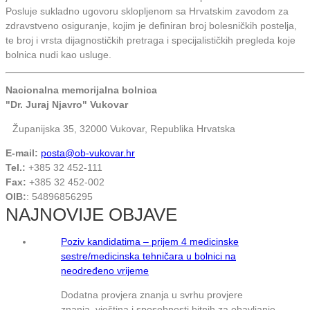
Posluje sukladno ugovoru sklopljenom sa Hrvatskim zavodom za
zdravstveno osiguranje, kojim je definiran broj bolesničkih postelja,
te broj i vrsta dijagnostičkih pretraga i specijalističkih pregleda koje
bolnica nudi kao usluge.
Nacionalna memorijalna bolnica
"Dr. Juraj Njavro" Vukovar
Županijska 35, 32000 Vukovar, Republika Hrvatska
E-mail:
posta@ob-vukovar.hr
Tel.:
+385 32 452-111
Fax:
+385 32 452-002
OIB:
: 54896856295
NAJNOVIJE OBJAVE
Poziv kandidatima – prijem 4 medicinske
sestre/medicinska tehničara u bolnici na
neodređeno vrijeme
Dodatna provjera znanja u svrhu provjere
znanja, vještina i sposobnosti bitnih za obavljanje