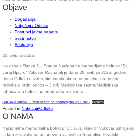
Objave
Događanja
Natječaji / Odluke
Postupci javne nabave
Sestrinstvo
Edukacija
29. svibnja 2025.
Na osnovi članka 21. Statuta Nacionalne memorijalne bolnice “Dr.
Juraj Njavro” Vukovar Ravnatelj je dana 28. svibnja 2025. godine
donio Odluku o izabranim kandidatima po natječaju za prijem
radnika u radni odnos – 3 (tri) Medicinske sestre/Medicinska
tehničara u bolnici na neodređeno vrijeme…
Odluka-o-odabiru-3-med-sestre-na-neodredjeno-29052025
Preuzmi
Posted in
Natječaji/Odluke
O NAMA
Nacionalna memorijalna bolnica "Dr. Juraj Njavro" Vukovar ustrojena
je kao zdravstvena ustanova u vlasništvu Republike Hrvatske.