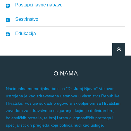
Postupci javne nabave
Sestrinstvo
Edukacija
O NAMA
Nacionalna memorijalna bolnica "Dr. Juraj Njavro" Vukovar
ustrojena je kao zdravstvena ustanova u vlasništvu Republike
Hrvatske. Posluje sukladno ugovoru sklopljenom sa Hrvatskim
zavodom za zdravstveno osiguranje, kojim je definiran broj
bolesničkih postelja, te broj i vrsta dijagnostičkih pretraga i
specijalističkih pregleda koje bolnica nudi kao usluge.