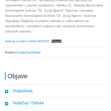
Temeljem članka 24. Temeljnog Kolektivnog ugovora za
zaposlenike u javnim službama i članka 21. Statuta Nacionalne
memorijalne bolnice “Dr. Juraj Njavro” Vukovar, ravnatelj
Nacionalne memorijalne bolnice “Dr. Juraj Njavro” Vukovar
objavljuje Natječaj za prijem radnika u radni odnos na
neodređeno i određeno vrijeme radi zamjene privremeno
odsutnih radnika.
Natjecaj-za-prijem-radnika-09052025
Preuzmi
Posted in
Natječaji/Odluke
Objave
Događanja
Natječaji / Odluke