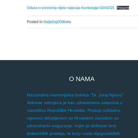
Odluka-o-ponistenju-dijela-natjecaja-Kardiologija-02042025
Preuzmi
Posted in
Natječaji/Odluke
O NAMA
Nacionalna memorijalna bolnica "Dr. Juraj Njavro"
Vukovar ustrojena je kao zdravstvena ustanova u
vlasništvu Republike Hrvatske. Posluje sukladno
ugovoru sklopljenom sa Hrvatskim zavodom za
zdravstveno osiguranje, kojim je definiran broj
bolesničkih postelja, te broj i vrsta dijagnostičkih