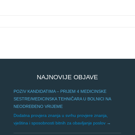
NAJNOVIJE OBJAVE
POZIV KANDIDATIMA – PRIJEM 4 MEDICINSKE
SESTRE/MEDICINSKA TEHNIČARA U BOLNICI NA
NEODREĐENO VRIJEME
Dodatna provjera znanja u svrhu provjere znanja,
vještina i sposobnosti bitnih za obavljanje poslov