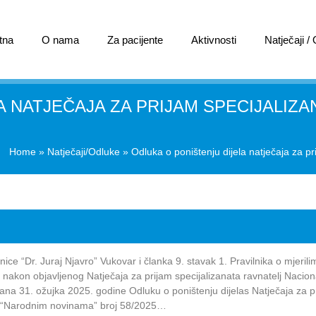
tna
O nama
Za pacijente
Aktivnosti
Natječaji /
 NATJEČAJA ZA PRIJAM SPECIJALIZA
Home
»
Natječaji/Odluke
»
Odluka o poništenju dijela natječaja za pr
ce “Dr. Juraj Njavro” Vukovar i članka 9. stavak 1. Pravilnika o mjerili
 nakon objavljenog Natječaja za prijam specijalizanata ravnatelj Nacio
dana 31. ožujka 2025. godine Odluku o poništenju dijelas Natječaja za p
 u “Narodnim novinama” broj 58/2025…