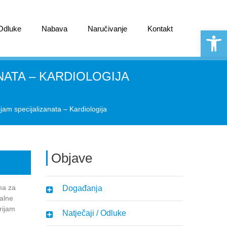
 Odluke
Nabava
Naručivanje
Kontakt
Open 
NATA – KARDIOLOGIJA
ijam specijalizanata – Kardiologija
Objave
ma za
Događanja
nalne
rijam
Natječaji / Odluke