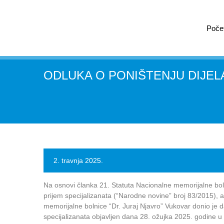
Poče
ODLUKA O PONIŠTENJU DIJELA
2. travnja 2025.
Na osnovi članka 21. Statuta Nacionalne memorijalne bolni
prijem specijalizanata (“Narodne novine” broj 83/2015), a
memorijalne bolnice “Dr. Juraj Njavro” Vukovar donio je 
specijalizanata objavljen dana 28. ožujka 2025. godine