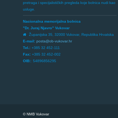
pretraga i specijalističkih pregleda koje bolnica nudi kao
usluge.
Nacionalna memorijalna bolnica
"Dr. Juraj Njavro" Vukovar
Županijska 35, 32000 Vukovar, Republika Hrvatska
E-mail:
posta@ob-vukovar.hr
Tel.:
+385 32 452-111
Fax:
+385 32 452-002
OIB:
: 54896856295
© NMB Vukovar