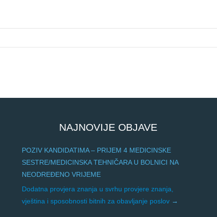
NAJNOVIJE OBJAVE
POZIV KANDIDATIMA – PRIJEM 4 MEDICINSKE
SESTRE/MEDICINSKA TEHNIČARA U BOLNICI NA
NEODREĐENO VRIJEME
Dodatna provjera znanja u svrhu provjere znanja,
vještina i sposobnosti bitnih za obavljanje poslov