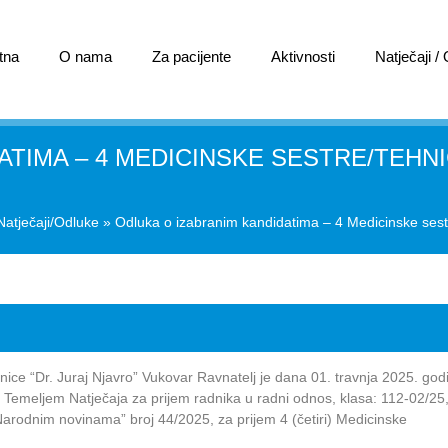
tna
O nama
Za pacijente
Aktivnosti
Natječaji /
ATIMA – 4 MEDICINSKE SESTRE/TEH
Natječaji/Odluke
»
Odluka o izabranim kandidatima – 4 Medicinske sest
ice “Dr. Juraj Njavro” Vukovar Ravnatelj je dana 01. travnja 2025. god
em Natječaja za prijem radnika u radni odnos, klasa: 112-02/25, 
arodnim novinama” broj 44/2025, za prijem 4 (četiri) Medicinske