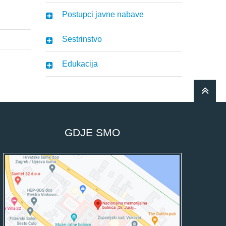
Postupci javne nabave
Sestrinstvo
Edukacija
GDJE SMO