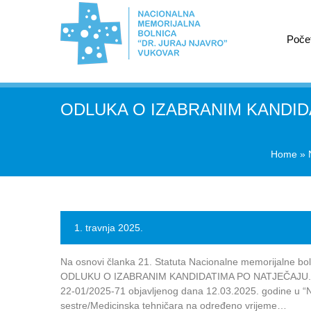
Poče
ODLUKA O IZABRANIM KANDID
Home
»
1. travnja 2025.
Na osnovi članka 21. Statuta Nacionalne memorijalne boln
ODLUKU O IZABRANIM KANDIDATIMA PO NATJEČAJU. Temelj
22-01/2025-71 objavljenog dana 12.03.2025. godine u “N
sestre/Medicinska tehničara na određeno vrijeme…