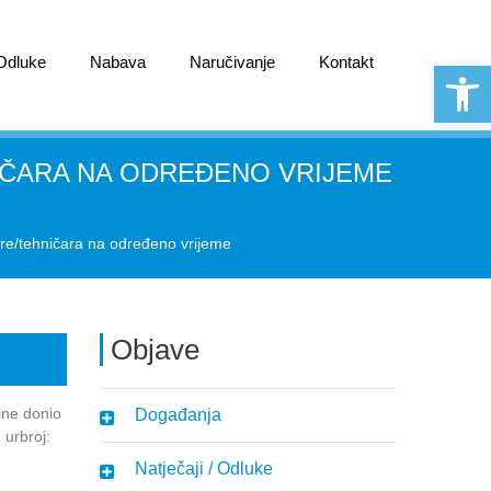
 Odluke
Nabava
Naručivanje
Kontakt
Open 
NIČARA NA ODREĐENO VRIJEME
re/tehničara na određeno vrijeme
Objave
ine donio
Događanja
urbroj:
Natječaji / Odluke