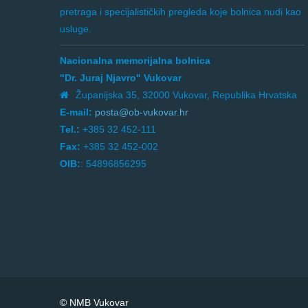
pretraga i specijalističkih pregleda koje bolnica nudi kao
usluge.
Nacionalna memorijalna bolnica
"Dr. Juraj Njavro" Vukovar
Županijska 35, 32000 Vukovar, Republika Hrvatska
E-mail:
posta@ob-vukovar.hr
Tel.:
+385 32 452-111
Fax:
+385 32 452-002
OIB:
: 54896856295
© NMB Vukovar