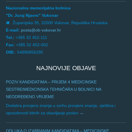
Nacionalna memorijalna bolnica
"Dr. Juraj Njavro" Vukovar
Županijska 35, 32000 Vukovar, Republika Hrvatska
E-mail:
posta@ob-vukovar.hr
Tel.:
+385 32 452-111
Fax:
+385 32 452-002
OIB:
: 54896856295
NAJNOVIJE OBJAVE
POZIV KANDIDATIMA – PRIJEM 4 MEDICINSKE
SESTRE/MEDICINSKA TEHNIČARA U BOLNICI NA
NEODREĐENO VRIJEME
Dodatna provjera znanja u svrhu provjere znanja, vještina i
sposobnosti bitnih za obavljanje poslov
ODLUKA O IZABRANIM KANDIDATIMA – MEDICINSKE