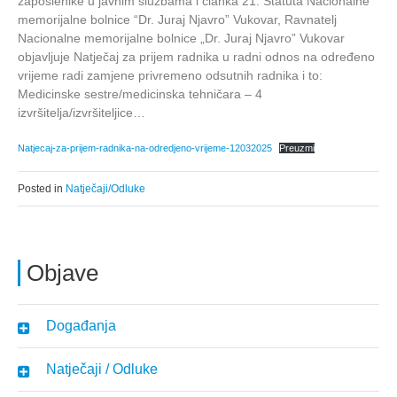
zaposlenike u javnim službama i članka 21. Statuta Nacionalne
memorijalne bolnice “Dr. Juraj Njavro” Vukovar, Ravnatelj
Nacionalne memorijalne bolnice „Dr. Juraj Njavro” Vukovar
objavljuje Natječaj za prijem radnika u radni odnos na određeno
vrijeme radi zamjene privremeno odsutnih radnika i to:
Medicinske sestre/medicinska tehničara – 4
izvršitelja/izvršiteljice…
Natjecaj-za-prijem-radnika-na-odredjeno-vrijeme-12032025
Preuzmi
Posted in
Natječaji/Odluke
Objave
Događanja
Natječaji / Odluke