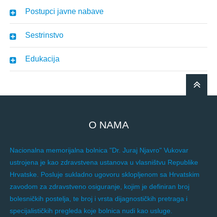
Postupci javne nabave
Sestrinstvo
Edukacija
O NAMA
Nacionalna memorijalna bolnica "Dr. Juraj Njavro" Vukovar
ustrojena je kao zdravstvena ustanova u vlasništvu Republike
Hrvatske. Posluje sukladno ugovoru sklopljenom sa Hrvatskim
zavodom za zdravstveno osiguranje, kojim je definiran broj
bolesničkih postelja, te broj i vrsta dijagnostičkih pretraga i
specijalističkih pregleda koje bolnica nudi kao usluge.