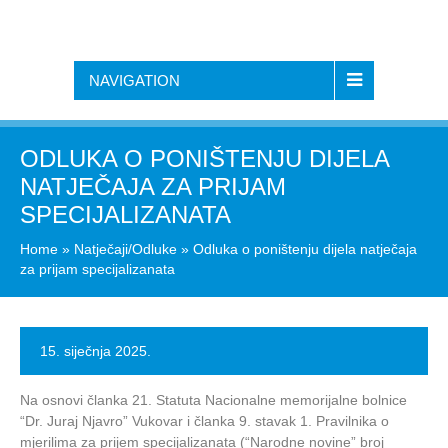
NAVIGATION
ODLUKA O PONIŠTENJU DIJELA
NATJEČAJA ZA PRIJAM
SPECIJALIZANATA
Home
»
Natječaji/Odluke
»
Odluka o poništenju dijela natječaja
za prijam specijalizanata
15. siječnja 2025.
Na osnovi članka 21. Statuta Nacionalne memorijalne bolnice
“Dr. Juraj Njavro” Vukovar i članka 9. stavak 1. Pravilnika o
mjerilima za prijem specijalizanata (“Narodne novine” broj