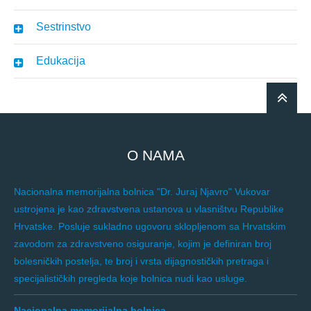
Sestrinstvo
Edukacija
O NAMA
Nacionalna memorijalna bolnica "Dr. Juraj Njavro" Vukovar
ustrojena je kao zdravstvena ustanova u vlasništvu Republike
Hrvatske. Posluje sukladno ugovoru sklopljenom sa Hrvatskim
zavodom za zdravstveno osiguranje, kojim je definiran broj
bolesničkih postelja, te broj i vrsta dijagnostičkih pretraga i
specijalističkih pregleda koje bolnica nudi kao usluge.
Nacionalna memorijalna bolnica