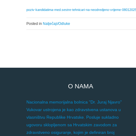
poziv-kandidatima-med.sestre-tehnicari-na-neodredjeno-vrijeme-0801202
Posted in
Natječaji/Odluke
O NAMA
Nacionalna memorijalna bolnica "Dr. Juraj Njavro"
Vukovar ustrojena je kao zdravstvena ustanova u
vlasništvu Republike Hrvatske. Posluje sukladno
ugovoru sklopljenom sa Hrvatskim zavodom za
zdravstveno osiguranje, kojim je definiran broj