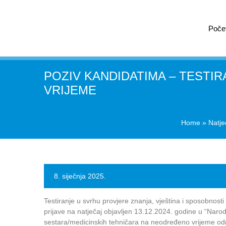
Poče
POZIV KANDIDATIMA – TESTI
VRIJEME
Home
»
Natje
8. siječnja 2025.
Testiranje u svrhu provjere znanja, vještina i sposobnosti
prijave na natječaj objavljen 13.12.2024. godine u “Naro
sestara/medicinskih tehničara na neodređeno vrijeme od