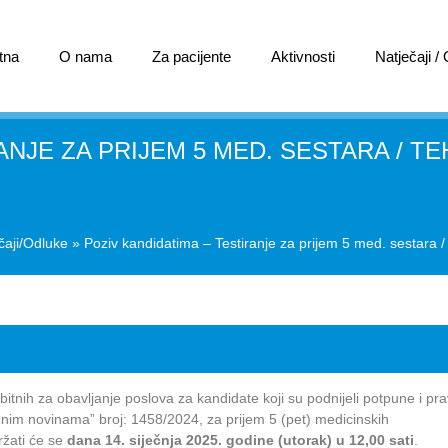
tna
O nama
Za pacijente
Aktivnosti
Natječaji /
RANJE ZA PRIJEM 5 MED. SESTARA / 
čaji/Odluke
»
Poziv kandidatima – Testiranje za prijem 5 med. sestara 
 bitnih za obavljanje poslova za kandidate koji su podnijeli potpune i p
dnim novinama” broj: 1458/2024, za prijem 5 (pet) medicinskih
ržati će se
dana 14. siječnja 2025. godine (utorak) u 12,00 sati
.