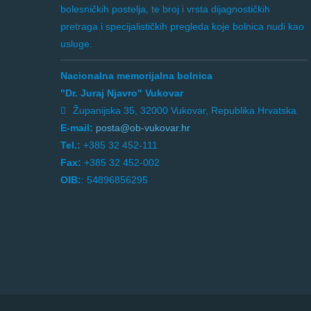
bolesničkih postelja, te broj i vrsta dijagnostičkih
pretraga i specijalističkih pregleda koje bolnica nudi kao
usluge.
Nacionalna memorijalna bolnica
"Dr. Juraj Njavro" Vukovar
Županijska 35, 32000 Vukovar, Republika Hrvatska
E-mail:
posta@ob-vukovar.hr
Tel.:
+385 32 452-111
Fax:
+385 32 452-002
OIB:
: 54896856295