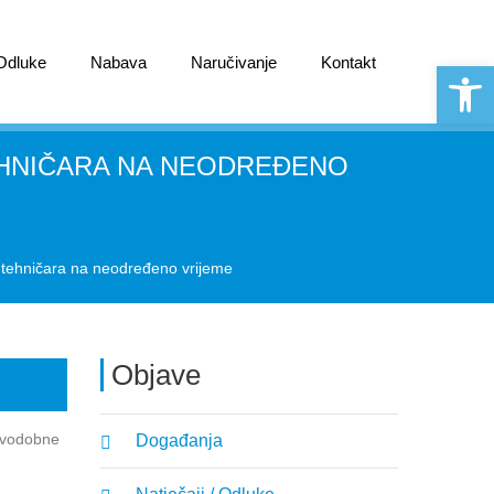
 Odluke
Nabava
Naručivanje
Kontakt
Open 
TEHNIČARA NA NEODREĐENO
/ tehničara na neodređeno vrijeme
Objave
ravodobne
Događanja