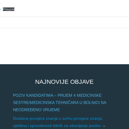
5
Preuzmi
NAJNOVIJE OBJAVE
POZIV KANDIDATIMA – PRIJEM 4 MEDICINSKE
SESTRE/MEDICINSKA TEHNIČARA U BOLNICI NA
NEODREĐENO VRIJEME
Dodatna provjera znanja u svrhu provjere znanja,
vještina i sposobnosti bitnih za obavljanje poslov