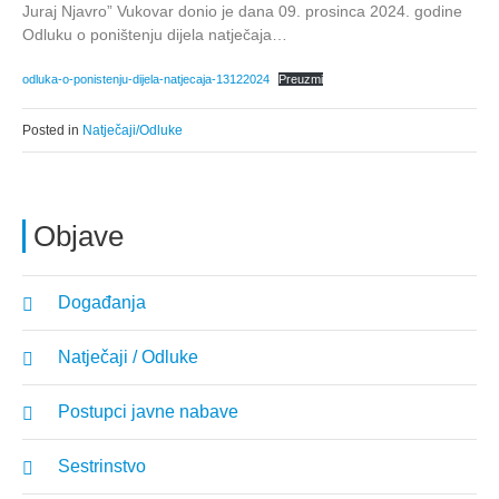
Juraj Njavro” Vukovar donio je dana 09. prosinca 2024. godine
Odluku o poništenju dijela natječaja…
odluka-o-ponistenju-dijela-natjecaja-13122024
Preuzmi
Posted in
Natječaji/Odluke
Objave
Događanja
Natječaji / Odluke
Postupci javne nabave
Sestrinstvo