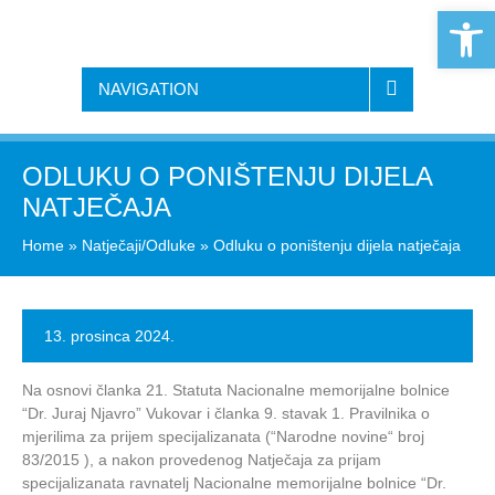
Open 
NAVIGATION
ODLUKU O PONIŠTENJU DIJELA
NATJEČAJA
Home
»
Natječaji/Odluke
»
Odluku o poništenju dijela natječaja
13. prosinca 2024.
Na osnovi članka 21. Statuta Nacionalne memorijalne bolnice
“Dr. Juraj Njavro” Vukovar i članka 9. stavak 1. Pravilnika o
mjerilima za prijem specijalizanata (“Narodne novine“ broj
83/2015 ), a nakon provedenog Natječaja za prijam
specijalizanata ravnatelj Nacionalne memorijalne bolnice “Dr.