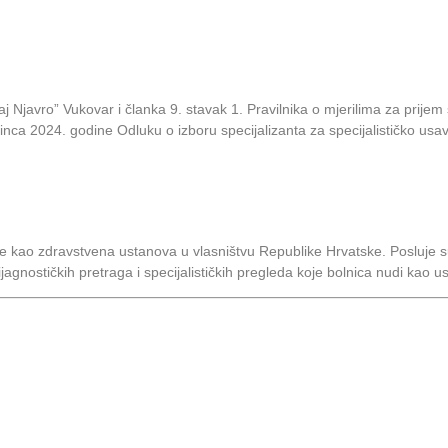
j Njavro” Vukovar i članka 9. stavak 1. Pravilnika o mjerilima za prijem
nca 2024. godine Odluku o izboru specijalizanta za specijalističko usav
 je kao zdravstvena ustanova u vlasništvu Republike Hrvatske. Posluj
dijagnostičkih pretraga i specijalističkih pregleda koje bolnica nudi kao u