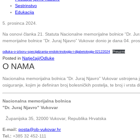
Sestrinstvo
Edukacija
5. prosinca 2024.
Na osnovi članka 21. Statuta Nacionalne memorijalne bolnice “Dr. Jura
memorijalne bolnice “Dr. Juraj Njavro” Vukovar donio je dana 04. prosi
odluka-o-izboru-specijalizanta-endokrinologija-i-dijabetologija-02122024
Preuzmi
Posted in
Natječaji/Odluke
O NAMA
Nacionalna memorijalna bolnica "Dr. Juraj Njavro" Vukovar ustrojena
osiguranje, kojim je definiran broj bolesničkih postelja, te broj i vrsta 
Nacionalna memorijalna bolnica
"Dr. Juraj Njavro" Vukovar
Županijska 35, 32000 Vukovar, Republika Hrvatska
E-mail:
posta@ob-vukovar.hr
Tel.:
+385 32 452-111