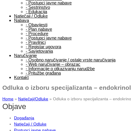
-
Postupci javne nabave
-
Sestrinstvo
-
Edukacija
Natječaji / Odluke
Nabava
-
Obavijesti
-
Plan nabave
-
Procedure
-
Postupci javne nabave
-
Pravilnici
-
Registar ugovora
-
Savjetovanja
Naručivanje
-
Osobno naručivanje / ostale vrste naručivanja
-
Web naručivanje – obrazac
-
Informacije o otkazivanju narudžbe
-
Pritužbe građana
Kontakt
Odluka o izboru specijalizanta – endokrinolo
Home
»
Natječaji/Odluke
»
Odluka o izboru specijalizanta – endokrinol
Objave
Događanja
Natječaji / Odluke
Postupci javne nabave