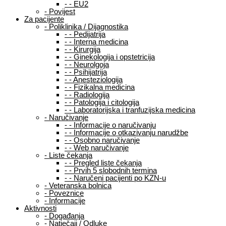
-
-
EU2
-
Povijest
Za pacijente
-
Poliklinika / Dijagnostika
-
-
Pedijatrija
-
-
Interna medicina
-
-
Kirurgija
-
-
Ginekologija i opstetricija
-
-
Neurolgoja
-
-
Psihijatrija
-
-
Anesteziologija
-
-
Fizikalna medicina
-
-
Radiologija
-
-
Patologija i citologija
-
-
Laboratorijska i tranfuzijska medicina
-
Naručivanje
-
-
Informacije o naručivanju
-
-
Informacije o otkazivanju narudžbe
-
-
Osobno naručivanje
-
-
Web naručivanje
-
Liste čekanja
-
-
Pregled liste čekanja
-
-
Prvih 5 slobodnih termina
-
-
Naručeni pacijenti po KZN-u
-
Veteranska bolnica
-
Poveznice
-
Informacije
Aktivnosti
-
Događanja
-
Natječaji / Odluke