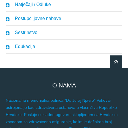
Natječaji / Odluke
Postupci javne nabave
Sestrinstvo
Edukacija
O NAMA
Nacionalna memorijalna bolnica "Dr. Juraj Njavro" Vukovar
ustrojena je kao zdravstvena ustanova u vlasništvu Republike
Hrvatske. Posluje sukladno ugovoru sklopljenom sa Hrvatskim
zavodom za zdravstveno osiguranje, kojim je definiran broj