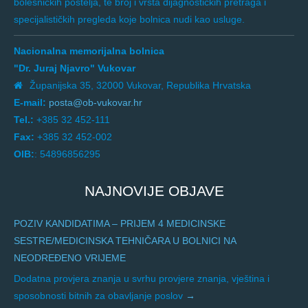
bolesničkih postelja, te broj i vrsta dijagnostičkih pretraga i
specijalističkih pregleda koje bolnica nudi kao usluge.
Nacionalna memorijalna bolnica
"Dr. Juraj Njavro" Vukovar
Županijska 35, 32000 Vukovar, Republika Hrvatska
E-mail:
posta@ob-vukovar.hr
Tel.:
+385 32 452-111
Fax:
+385 32 452-002
OIB:
: 54896856295
NAJNOVIJE OBJAVE
POZIV KANDIDATIMA – PRIJEM 4 MEDICINSKE
SESTRE/MEDICINSKA TEHNIČARA U BOLNICI NA
NEODREĐENO VRIJEME
Dodatna provjera znanja u svrhu provjere znanja, vještina i
sposobnosti bitnih za obavljanje poslov