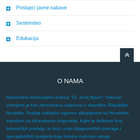
Postupci javne nabave
Sestrinstvo
Edukacija
O NAMA
Nacionalna memorijalna bolnica "Dr. Juraj Njavro" Vukovar
ustrojena je kao zdravstvena ustanova u vlasništvu Republike
Hrvatske. Posluje sukladno ugovoru sklopljenom sa Hrvatskim
zavodom za zdravstveno osiguranje, kojim je definiran broj
bolesničkih postelja, te broj i vrsta dijagnostičkih pretraga i
specijalističkih pregleda koje bolnica nudi kao usluge.