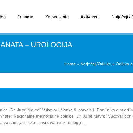
tna
O nama
Za pacijente
Aktivnosti
Natječaji /
ZANATA – UROLOGIJA
Home
»
Natječaji/Odluke
»
Odluka o 
ce “Dr. Juraj Njavro” Vukovar i članka 9. stavak 1. Pravilnika o mjerili
avnatelj Nacionalne memorijalne bolnice “Dr. Juraj Njavro” Vukovar doni
a za specijalističko usavršavanje iz urologije…