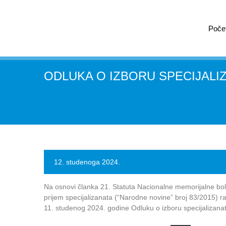
Poče
ODLUKA O IZBORU SPECIJALI
12. studenoga 2024.
Na osnovi članka 21. Statuta Nacionalne memorijalne bolni
prijem specijalizanata (“Narodne novine” broj 83/2015) r
11. studenog 2024. godine Odluku o izboru specijalizanat