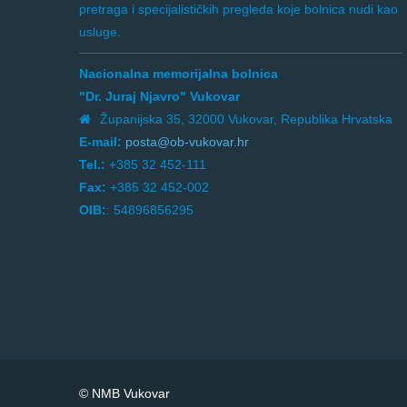
pretraga i specijalističkih pregleda koje bolnica nudi kao
usluge.
Nacionalna memorijalna bolnica
"Dr. Juraj Njavro" Vukovar
Županijska 35, 32000 Vukovar, Republika Hrvatska
E-mail:
posta@ob-vukovar.hr
Tel.:
+385 32 452-111
Fax:
+385 32 452-002
OIB:
: 54896856295
© NMB Vukovar