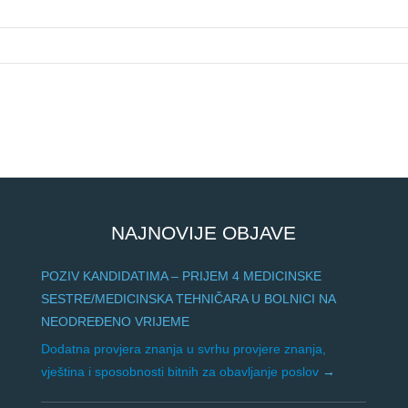
NAJNOVIJE OBJAVE
POZIV KANDIDATIMA – PRIJEM 4 MEDICINSKE
SESTRE/MEDICINSKA TEHNIČARA U BOLNICI NA
NEODREĐENO VRIJEME
Dodatna provjera znanja u svrhu provjere znanja,
vještina i sposobnosti bitnih za obavljanje poslov