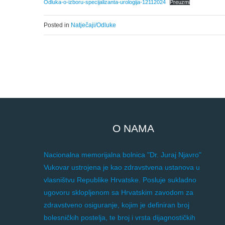
Odluka-o-izboru-specijalizanta-urologija-12112024
Preuzmi
Posted in
Natječaji/Odluke
O NAMA
Nacionalna memorijalna bolnica "Dr. Juraj Njavro"
Vukovar ustrojena je kao zdravstvena ustanova u
vlasništvu Republike Hrvatske. Posluje sukladno
ugovoru sklopljenom sa Hrvatskim zavodom za
zdravstveno osiguranje, kojim je definiran broj
bolesničkih postelja, te broj i vrsta dijagnostičkih