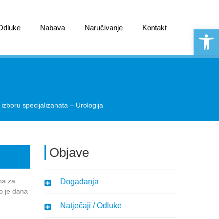
 Odluke
Nabava
Naručivanje
Kontakt
Open 
izboru specijalizanata – Urologija
Objave
ma za
Događanja
o je dana
Natječaji / Odluke