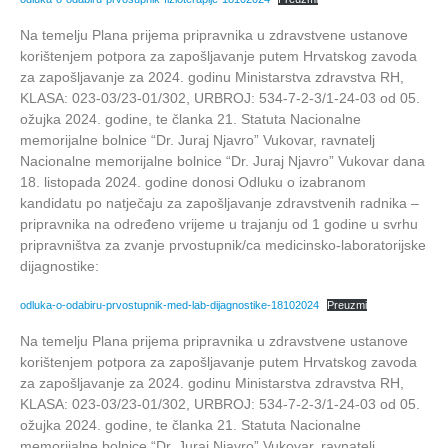
Na temelju Plana prijema pripravnika u zdravstvene ustanove
korištenjem potpora za zapošljavanje putem Hrvatskog zavoda
za zapošljavanje za 2024. godinu Ministarstva zdravstva RH,
KLASA: 023-03/23-01/302, URBROJ: 534-7-2-3/1-24-03 od 05.
ožujka 2024. godine, te članka 21. Statuta Nacionalne
memorijalne bolnice “Dr. Juraj Njavro” Vukovar, ravnatelj
Nacionalne memorijalne bolnice “Dr. Juraj Njavro” Vukovar dana
18. listopada 2024. godine donosi Odluku o izabranom
kandidatu po natječaju za zapošljavanje zdravstvenih radnika –
pripravnika na određeno vrijeme u trajanju od 1 godine u svrhu
pripravništva za zvanje prvostupnik/ca medicinsko-laboratorijske
dijagnostike:
odluka-o-odabiru-prvostupnik-med-lab-dijagnostike-18102024
Preuzmi
Na temelju Plana prijema pripravnika u zdravstvene ustanove
korištenjem potpora za zapošljavanje putem Hrvatskog zavoda
za zapošljavanje za 2024. godinu Ministarstva zdravstva RH,
KLASA: 023-03/23-01/302, URBROJ: 534-7-2-3/1-24-03 od 05.
ožujka 2024. godine, te članka 21. Statuta Nacionalne
memorijalne bolnice “Dr. Juraj Njavro” Vukovar, ravnatelj