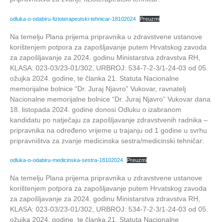
odluka-o-odabiru-fizioterapeutski-tehnicar-18102024
Preuzmi
Na temelju Plana prijema pripravnika u zdravstvene ustanove
korištenjem potpora za zapošljavanje putem Hrvatskog zavoda
za zapošljavanje za 2024. godinu Ministarstva zdravstva RH,
KLASA: 023-03/23-01/302, URBROJ: 534-7-2-3/1-24-03 od 05.
ožujka 2024. godine, te članka 21. Statuta Nacionalne
memorijalne bolnice “Dr. Juraj Njavro” Vukovar, ravnatelj
Nacionalne memorijalne bolnice “Dr. Juraj Njavro” Vukovar dana
18. listopada 2024. godine donosi Odluku o izabranom
kandidatu po natječaju za zapošljavanje zdravstvenih radnika –
pripravnika na određeno vrijeme u trajanju od 1 godine u svrhu
pripravništva za zvanje medicinska sestra/medicinski tehničar:
odluka-o-odabiru-medicinska-sestra-18102024
Preuzmi
Na temelju Plana prijema pripravnika u zdravstvene ustanove
korištenjem potpora za zapošljavanje putem Hrvatskog zavoda
za zapošljavanje za 2024. godinu Ministarstva zdravstva RH,
KLASA: 023-03/23-01/302, URBROJ: 534-7-2-3/1-24-03 od 05.
ožujka 2024. godine, te članka 21. Statuta Nacionalne