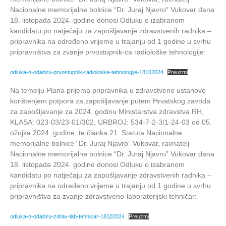
Nacionalne memorijalne bolnice “Dr. Juraj Njavro“ Vukovar dana
18. listopada 2024. godine donosi Odluku o izabranom
kandidatu po natječaju za zapošljavanje zdravstvenih radnika –
pripravnika na određeno vrijeme u trajanju od 1 godine u svrhu
pripravništva za zvanje prvostupnik-ca radiološke tehnologije:
odluka-o-odabiru-prvostupnik-radioloske-tehnologije-18102024
Preuzmi
Na temelju Plana prijema pripravnika u zdravstvene ustanove
korištenjem potpora za zapošljavanje putem Hrvatskog zavoda
za zapošljavanje za 2024. godinu Ministarstva zdravstva RH,
KLASA: 023-03/23-01/302, URBROJ: 534-7-2-3/1-24-03 od 05.
ožujka 2024. godine, te članka 21. Statuta Nacionalne
memorijalne bolnice “Dr. Juraj Njavro” Vukovar, ravnatelj
Nacionalne memorijalne bolnice “Dr. Juraj Njavro” Vukovar dana
18. listopada 2024. godine donosi Odluku o izabranom
kandidatu po natječaju za zapošljavanje zdravstvenih radnika –
pripravnika na određeno vrijeme u trajanju od 1 godine u svrhu
pripravništva za zvanje zdravstveno-laboratorijski tehničar:
odluka-o-odabiru-zdrav-lab-tehnicar-18102024
Preuzmi