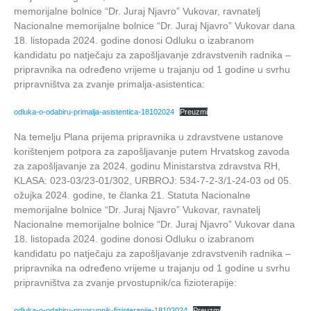
memorijalne bolnice “Dr. Juraj Njavro” Vukovar, ravnatelj
Nacionalne memorijalne bolnice “Dr. Juraj Njavro” Vukovar dana
18. listopada 2024. godine donosi Odluku o izabranom
kandidatu po natječaju za zapošljavanje zdravstvenih radnika –
pripravnika na određeno vrijeme u trajanju od 1 godine u svrhu
pripravništva za zvanje primalja-asistentica:
odluka-o-odabiru-primalja-asistentica-18102024
Preuzmi
Na temelju Plana prijema pripravnika u zdravstvene ustanove
korištenjem potpora za zapošljavanje putem Hrvatskog zavoda
za zapošljavanje za 2024. godinu Ministarstva zdravstva RH,
KLASA: 023-03/23-01/302, URBROJ: 534-7-2-3/1-24-03 od 05.
ožujka 2024. godine, te članka 21. Statuta Nacionalne
memorijalne bolnice “Dr. Juraj Njavro” Vukovar, ravnatelj
Nacionalne memorijalne bolnice “Dr. Juraj Njavro” Vukovar dana
18. listopada 2024. godine donosi Odluku o izabranom
kandidatu po natječaju za zapošljavanje zdravstvenih radnika –
pripravnika na određeno vrijeme u trajanju od 1 godine u svrhu
pripravništva za zvanje prvostupnik/ca fizioterapije:
odluka-o-odabiru-prvosupnik-fizioterapije-18102024
Preuzmi