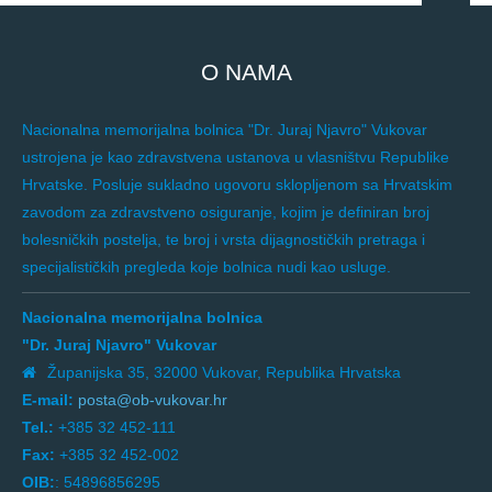
O NAMA
Nacionalna memorijalna bolnica "Dr. Juraj Njavro" Vukovar
ustrojena je kao zdravstvena ustanova u vlasništvu Republike
Hrvatske. Posluje sukladno ugovoru sklopljenom sa Hrvatskim
zavodom za zdravstveno osiguranje, kojim je definiran broj
bolesničkih postelja, te broj i vrsta dijagnostičkih pretraga i
specijalističkih pregleda koje bolnica nudi kao usluge.
Nacionalna memorijalna bolnica
"Dr. Juraj Njavro" Vukovar
Županijska 35, 32000 Vukovar, Republika Hrvatska
E-mail:
posta@ob-vukovar.hr
Tel.:
+385 32 452-111
Fax:
+385 32 452-002
OIB:
: 54896856295