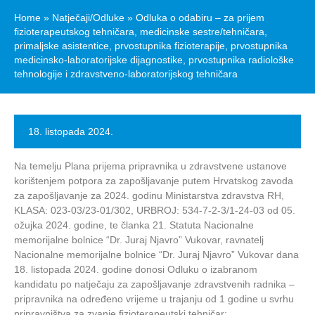
Home
»
Natječaji/Odluke
»
Odluka o odabiru – za prijem
fizioterapeutskog tehničara, medicinske sestre/tehničara,
primaljske asistentice, prvostupnika fizioterapije, prvostupnika
medicinsko-laboratorijske dijagnostike, prvostupnika radiološke
tehnologije i zdravstveno-laboratorijskog tehničara
18. listopada 2024.
Na temelju Plana prijema pripravnika u zdravstvene ustanove
korištenjem potpora za zapošljavanje putem Hrvatskog zavoda
za zapošljavanje za 2024. godinu Ministarstva zdravstva RH,
KLASA: 023-03/23-01/302, URBROJ: 534-7-2-3/1-24-03 od 05.
ožujka 2024. godine, te članka 21. Statuta Nacionalne
memorijalne bolnice “Dr. Juraj Njavro” Vukovar, ravnatelj
Nacionalne memorijalne bolnice “Dr. Juraj Njavro” Vukovar dana
18. listopada 2024. godine donosi Odluku o izabranom
kandidatu po natječaju za zapošljavanje zdravstvenih radnika –
pripravnika na određeno vrijeme u trajanju od 1 godine u svrhu
pripravništva za zvanje fizioterapeutski tehničar: