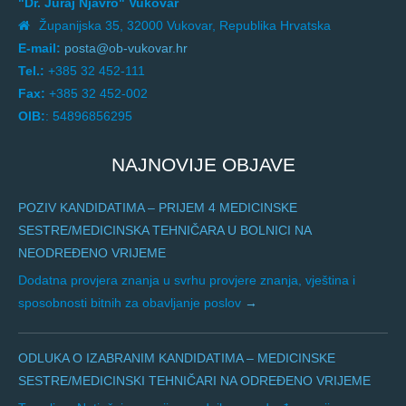
"Dr. Juraj Njavro" Vukovar
Županijska 35, 32000 Vukovar, Republika Hrvatska
E-mail:
posta@ob-vukovar.hr
Tel.:
+385 32 452-111
Fax:
+385 32 452-002
OIB:
: 54896856295
NAJNOVIJE OBJAVE
POZIV KANDIDATIMA – PRIJEM 4 MEDICINSKE
SESTRE/MEDICINSKA TEHNIČARA U BOLNICI NA
NEODREĐENO VRIJEME
Dodatna provjera znanja u svrhu provjere znanja, vještina i
sposobnosti bitnih za obavljanje poslov
ODLUKA O IZABRANIM KANDIDATIMA – MEDICINSKE
SESTRE/MEDICINSKI TEHNIČARI NA ODREĐENO VRIJEME