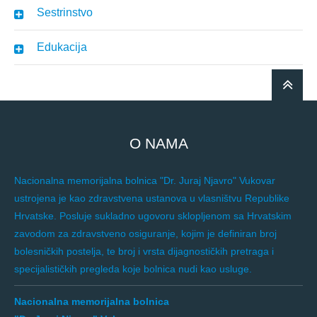
Sestrinstvo
Edukacija
O NAMA
Nacionalna memorijalna bolnica "Dr. Juraj Njavro" Vukovar
ustrojena je kao zdravstvena ustanova u vlasništvu Republike
Hrvatske. Posluje sukladno ugovoru sklopljenom sa Hrvatskim
zavodom za zdravstveno osiguranje, kojim je definiran broj
bolesničkih postelja, te broj i vrsta dijagnostičkih pretraga i
specijalističkih pregleda koje bolnica nudi kao usluge.
Nacionalna memorijalna bolnica