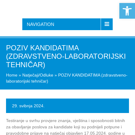
Open 
NAVIGATION
POZIV KANDIDATIMA
(ZDRAVSTVENO-LABORATORIJSKI
TEHNIČAR)
Home
»
Natječaji/Odluke
»
POZIV KANDIDATIMA (zdravstveno-
laboratorijski tehničar)
29. svibnja 2024.
Testiranje u svrhu provjere znanja, vještina i sposobnosti bitnih
za obavljanje poslova za kandidate koji su podnijeli potpune i
pravodobne prijave na natječaj objavljen 17.05.2024. godine u