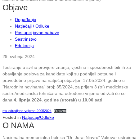
Objave
Događanja
Natječaji / Odluke
Postupci javne nabave
Sestrinstvo
Edukacija
29. svibnja 2024.
Testiranje u svrhu provjere znanja, vještina i sposobnosti bitnih za
obavljanje poslova za kandidate koji su podnijeli potpune i
pravodobne prijave na natječaj objavljen 17.05.2024. godine u
“Narodnim novinama” broj: 35/2024, za prijem 3 (tri) medicinske
sestre/medicinska tehničara na određeno vrijeme održati će se
dana
4. lipnja 2024. godine (utorak) u 10,00 sati
.
ms-odredjeno-vrijeme-29052024
Preuzmi
Posted in
Natječaji/Odluke
O NAMA
Nacionalna memorijalna bolnica "Dr. Juraj Njavro" Vukovar ustrojena