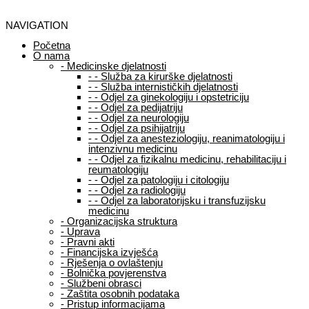
NAVIGATION
Početna
O nama
-
Medicinske djelatnosti
-
-
Služba za kirurške djelatnosti
-
-
Služba internističkih djelatnosti
-
-
Odjel za ginekologiju i opstetriciju
-
-
Odjel za pedijatriju
-
-
Odjel za neurologiju
-
-
Odjel za psihijatriju
-
-
Odjel za anesteziologiju, reanimatologiju i
intenzivnu medicinu
-
-
Odjel za fizikalnu medicinu, rehabilitaciju i
reumatologiju
-
-
Odjel za patologiju i citologiju
-
-
Odjel za radiologiju
-
-
Odjel za laboratorijsku i transfuzijsku
medicinu
-
Organizacijska struktura
-
Uprava
-
Pravni akti
-
Financijska izvješća
-
Rješenja o ovlaštenju
-
Bolnička povjerenstva
-
Službeni obrasci
-
Zaštita osobnih podataka
-
Pristup informacijama