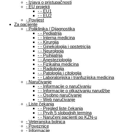
-
Izjava o pristupačnosti
-
EU projekti
-
-
EU1
-
-
EU2
-
Povijest
Za pacijente
-
Poliklinika / Dijagnostika
-
-
Pedijatrija
-
-
Interna medicina
-
-
Kirurgija
-
-
Ginekologija i opstetricija
-
-
Neurolgoja
-
-
Psihijatrija
-
-
Anesteziologija
-
-
Fizikalna medicina
-
-
Radiologija
-
-
Patologija i citologija
-
-
Laboratorijska i tranfuzijska medicina
-
Naručivanje
-
-
Informacije o naručivanju
-
-
Informacije o otkazivanju narudžbe
-
-
Osobno naručivanje
-
-
Web naručivanje
-
Liste čekanja
-
-
Pregled liste čekanja
-
-
Prvih 5 slobodnih termina
-
-
Naručeni pacijenti po KZN-u
-
Veteranska bolnica
-
Poveznice
-
Informacije