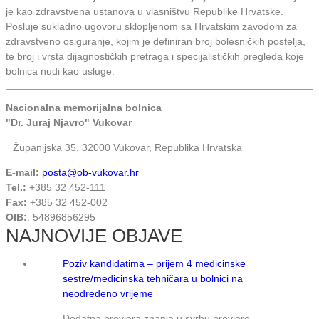
je kao zdravstvena ustanova u vlasništvu Republike Hrvatske.
Posluje sukladno ugovoru sklopljenom sa Hrvatskim zavodom za
zdravstveno osiguranje, kojim je definiran broj bolesničkih postelja,
te broj i vrsta dijagnostičkih pretraga i specijalističkih pregleda koje
bolnica nudi kao usluge.
Nacionalna memorijalna bolnica
"Dr. Juraj Njavro" Vukovar
Županijska 35, 32000 Vukovar, Republika Hrvatska
E-mail:
posta@ob-vukovar.hr
Tel.:
+385 32 452-111
Fax:
+385 32 452-002
OIB:
: 54896856295
NAJNOVIJE OBJAVE
Poziv kandidatima – prijem 4 medicinske
sestre/medicinska tehničara u bolnici na
neodređeno vrijeme
Dodatna provjera znanja u svrhu provjere