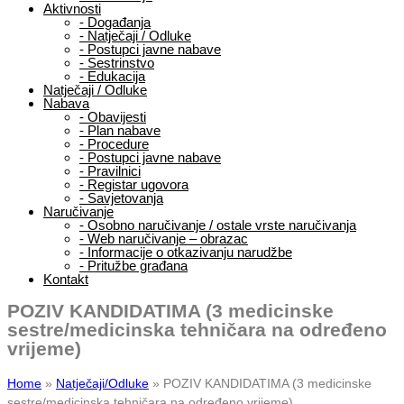
Aktivnosti
-
Događanja
-
Natječaji / Odluke
-
Postupci javne nabave
-
Sestrinstvo
-
Edukacija
Natječaji / Odluke
Nabava
-
Obavijesti
-
Plan nabave
-
Procedure
-
Postupci javne nabave
-
Pravilnici
-
Registar ugovora
-
Savjetovanja
Naručivanje
-
Osobno naručivanje / ostale vrste naručivanja
-
Web naručivanje – obrazac
-
Informacije o otkazivanju narudžbe
-
Pritužbe građana
Kontakt
POZIV KANDIDATIMA (3 medicinske
sestre/medicinska tehničara na određeno
vrijeme)
Home
»
Natječaji/Odluke
»
POZIV KANDIDATIMA (3 medicinske
sestre/medicinska tehničara na određeno vrijeme)