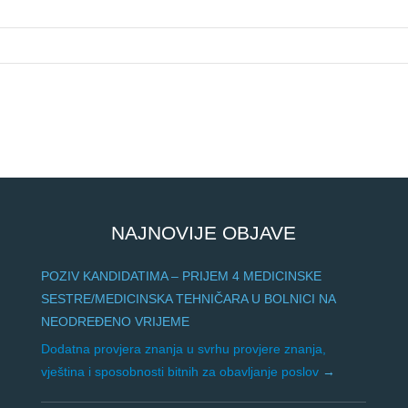
NAJNOVIJE OBJAVE
POZIV KANDIDATIMA – PRIJEM 4 MEDICINSKE
SESTRE/MEDICINSKA TEHNIČARA U BOLNICI NA
NEODREĐENO VRIJEME
Dodatna provjera znanja u svrhu provjere znanja,
vještina i sposobnosti bitnih za obavljanje poslov