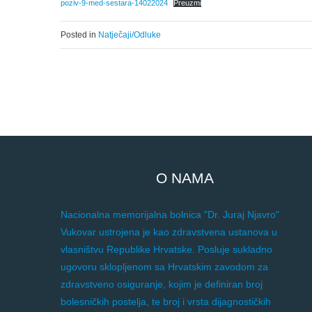
poziv-9-med-sestara-14022024
Preuzmi
Posted in
Natječaji/Odluke
O NAMA
Nacionalna memorijalna bolnica "Dr. Juraj Njavro"
Vukovar ustrojena je kao zdravstvena ustanova u
vlasništvu Republike Hrvatske. Posluje sukladno
ugovoru sklopljenom sa Hrvatskim zavodom za
zdravstveno osiguranje, kojim je definiran broj
bolesničkih postelja, te broj i vrsta dijagnostičkih