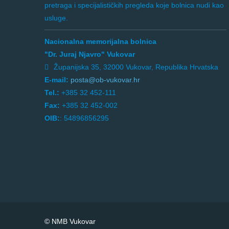
pretraga i specijalističkih pregleda koje bolnica nudi kao
usluge.
Nacionalna memorijalna bolnica
"Dr. Juraj Njavro" Vukovar
Županijska 35, 32000 Vukovar, Republika Hrvatska
E-mail:
posta@ob-vukovar.hr
Tel.:
+385 32 452-111
Fax:
+385 32 452-002
OIB:
: 54896856295
© NMB Vukovar