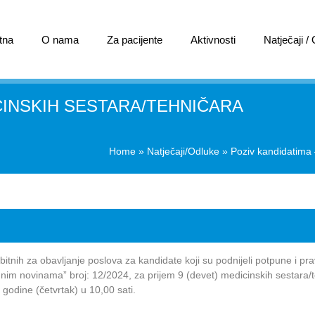
tna
O nama
Za pacijente
Aktivnosti
Natječaji /
CINSKIH SESTARA/TEHNIČARA
Home
»
Natječaji/Odluke
»
Poziv kandidatima 
 bitnih za obavljanje poslova za kandidate koji su podnijeli potpune i p
dnim novinama” broj: 12/2024, za prijem 9 (devet) medicinskih sestara/
godine (četvrtak) u 10,00 sati.