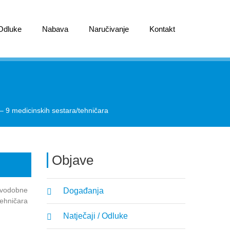
 Odluke
Nabava
Naručivanje
Kontakt
– 9 medicinskih sestara/tehničara
Objave
ravodobne
Događanja
tehničara
Natječaji / Odluke