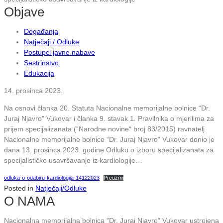
Objave
Događanja
Natječaji / Odluke
Postupci javne nabave
Sestrinstvo
Edukacija
14. prosinca 2023.
Na osnovi članka 20. Statuta Nacionalne memorijalne bolnice “Dr.
Juraj Njavro” Vukovar i članka 9. stavak 1. Pravilnika o mjerilima za
prijem specijalizanata (“Narodne novine“ broj 83/2015) ravnatelj
Nacionalne memorijalne bolnice “Dr. Juraj Njavro” Vukovar donio je
dana 13. prosinca 2023. godine Odluku o izboru specijalizanata za
specijalističko usavršavanje iz kardiologije…
odluka-o-odabiru-kardiologija-14122023
Preuzmi
Posted in
Natječaji/Odluke
O NAMA
Nacionalna memorijalna bolnica "Dr. Juraj Njavro" Vukovar ustrojena