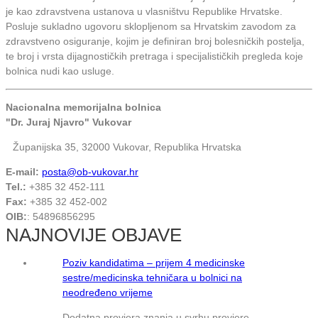
je kao zdravstvena ustanova u vlasništvu Republike Hrvatske.
Posluje sukladno ugovoru sklopljenom sa Hrvatskim zavodom za
zdravstveno osiguranje, kojim je definiran broj bolesničkih postelja,
te broj i vrsta dijagnostičkih pretraga i specijalističkih pregleda koje
bolnica nudi kao usluge.
Nacionalna memorijalna bolnica
"Dr. Juraj Njavro" Vukovar
Županijska 35, 32000 Vukovar, Republika Hrvatska
E-mail:
posta@ob-vukovar.hr
Tel.:
+385 32 452-111
Fax:
+385 32 452-002
OIB:
: 54896856295
NAJNOVIJE OBJAVE
Poziv kandidatima – prijem 4 medicinske
sestre/medicinska tehničara u bolnici na
neodređeno vrijeme
Dodatna provjera znanja u svrhu provjere