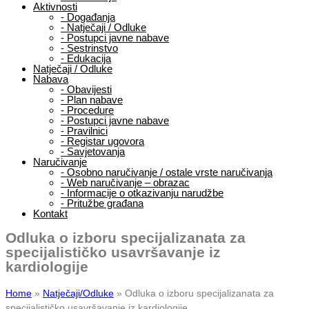
Aktivnosti
-
Događanja
-
Natječaji / Odluke
-
Postupci javne nabave
-
Sestrinstvo
-
Edukacija
Natječaji / Odluke
Nabava
-
Obavijesti
-
Plan nabave
-
Procedure
-
Postupci javne nabave
-
Pravilnici
-
Registar ugovora
-
Savjetovanja
Naručivanje
-
Osobno naručivanje / ostale vrste naručivanja
-
Web naručivanje – obrazac
-
Informacije o otkazivanju narudžbe
-
Pritužbe građana
Kontakt
Odluka o izboru specijalizanata za
specijalističko usavršavanje iz
kardiologije
Home
»
Natječaji/Odluke
»
Odluka o izboru specijalizanata za
specijalističko usavršavanje iz kardiologije