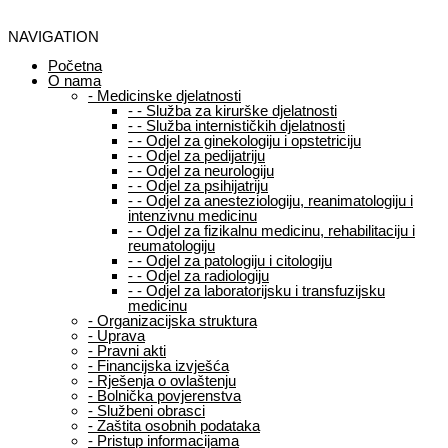
NAVIGATION
Početna
O nama
-
Medicinske djelatnosti
-
-
Služba za kirurške djelatnosti
-
-
Služba internističkih djelatnosti
-
-
Odjel za ginekologiju i opstetriciju
-
-
Odjel za pedijatriju
-
-
Odjel za neurologiju
-
-
Odjel za psihijatriju
-
-
Odjel za anesteziologiju, reanimatologiju i
intenzivnu medicinu
-
-
Odjel za fizikalnu medicinu, rehabilitaciju i
reumatologiju
-
-
Odjel za patologiju i citologiju
-
-
Odjel za radiologiju
-
-
Odjel za laboratorijsku i transfuzijsku
medicinu
-
Organizacijska struktura
-
Uprava
-
Pravni akti
-
Financijska izvješća
-
Rješenja o ovlaštenju
-
Bolnička povjerenstva
-
Službeni obrasci
-
Zaštita osobnih podataka
-
Pristup informacijama