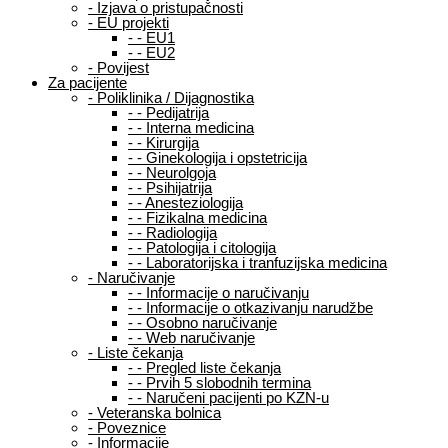
-
Izjava o pristupačnosti
-
EU projekti
-
-
EU1
-
-
EU2
-
Povijest
Za pacijente
-
Poliklinika / Dijagnostika
-
-
Pedijatrija
-
-
Interna medicina
-
-
Kirurgija
-
-
Ginekologija i opstetricija
-
-
Neurolgoja
-
-
Psihijatrija
-
-
Anesteziologija
-
-
Fizikalna medicina
-
-
Radiologija
-
-
Patologija i citologija
-
-
Laboratorijska i tranfuzijska medicina
-
Naručivanje
-
-
Informacije o naručivanju
-
-
Informacije o otkazivanju narudžbe
-
-
Osobno naručivanje
-
-
Web naručivanje
-
Liste čekanja
-
-
Pregled liste čekanja
-
-
Prvih 5 slobodnih termina
-
-
Naručeni pacijenti po KZN-u
-
Veteranska bolnica
-
Poveznice
-
Informacije