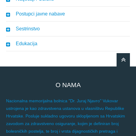
Postupci javne nabave
Sestrinstvo
Edukacija
O NAMA
Nacionalna memorijalna bolnica "Dr. Juraj Njavro" Vukovar
ustrojena je kao zdravstvena ustanova u vlasništvu Republike
Hrvatske. Posluje sukladno ugovoru sklopljenom sa Hrvatskim
zavodom za zdravstveno osiguranje, kojim je definiran broj
bolesničkih postelja, te broj i vrsta dijagnostičkih pretraga i