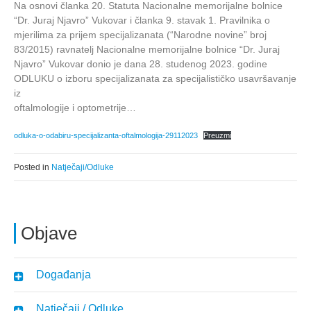
Na osnovi članka 20. Statuta Nacionalne memorijalne bolnice
“Dr. Juraj Njavro” Vukovar i članka 9. stavak 1. Pravilnika o
mjerilima za prijem specijalizanata (“Narodne novine” broj
83/2015) ravnatelj Nacionalne memorijalne bolnice “Dr. Juraj
Njavro” Vukovar donio je dana 28. studenog 2023. godine
ODLUKU o izboru specijalizanata za specijalističko usavršavanje
iz
oftalmologije i optometrije…
odluka-o-odabiru-specijalizanta-oftalmologija-29112023
Preuzmi
Posted in
Natječaji/Odluke
Objave
Događanja
Natječaji / Odluke