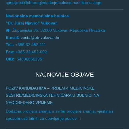
specijalističkih pregleda koje bolnica nudi kao usluge.
Nacionalna memorijalna bolnica
"Dr. Juraj Njavro" Vukovar
Županijska 35, 32000 Vukovar, Republika Hrvatska
E-mail:
posta@ob-vukovar.hr
Tel.:
+385 32 452-111
Fax:
+385 32 452-002
OIB:
: 54896856295
NAJNOVIJE OBJAVE
POZIV KANDIDATIMA – PRIJEM 4 MEDICINSKE
SESTRE/MEDICINSKA TEHNIČARA U BOLNICI NA
NEODREĐENO VRIJEME
Dodatna provjera znanja u svrhu provjere znanja, vještina i
sposobnosti bitnih za obavljanje poslov