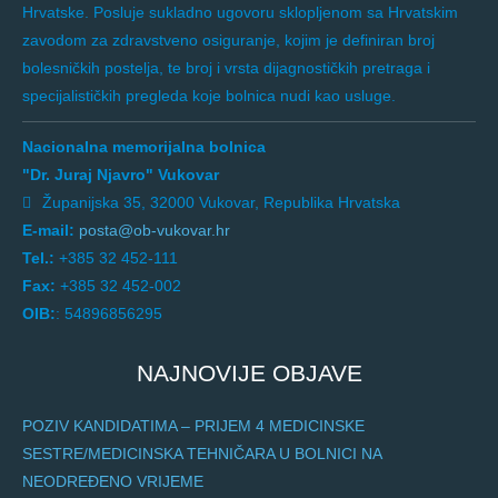
Hrvatske. Posluje sukladno ugovoru sklopljenom sa Hrvatskim
zavodom za zdravstveno osiguranje, kojim je definiran broj
bolesničkih postelja, te broj i vrsta dijagnostičkih pretraga i
specijalističkih pregleda koje bolnica nudi kao usluge.
Nacionalna memorijalna bolnica
"Dr. Juraj Njavro" Vukovar
Županijska 35, 32000 Vukovar, Republika Hrvatska
E-mail:
posta@ob-vukovar.hr
Tel.:
+385 32 452-111
Fax:
+385 32 452-002
OIB:
: 54896856295
NAJNOVIJE OBJAVE
POZIV KANDIDATIMA – PRIJEM 4 MEDICINSKE
SESTRE/MEDICINSKA TEHNIČARA U BOLNICI NA
NEODREĐENO VRIJEME