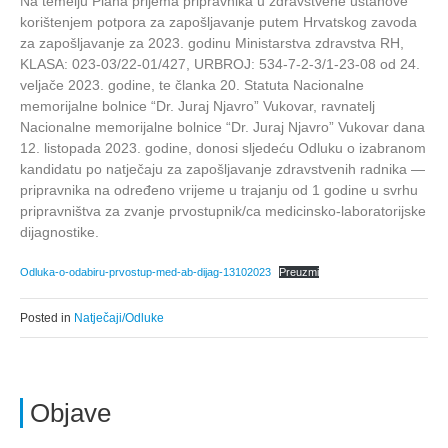
Na temelju Plana prijema pripravnika u zdravstvene ustanove
korištenjem potpora za zapošljavanje putem Hrvatskog zavoda
za zapošljavanje za 2023. godinu Ministarstva zdravstva RH,
KLASA: 023-03/22-01/427, URBROJ: 534-7-2-3/1-23-08 od 24.
veljače 2023. godine, te članka 20. Statuta Nacionalne
memorijalne bolnice “Dr. Juraj Njavro” Vukovar, ravnatelj
Nacionalne memorijalne bolnice “Dr. Juraj Njavro” Vukovar dana
12. listopada 2023. godine, donosi sljedeću Odluku o izabranom
kandidatu po natječaju za zapošljavanje zdravstvenih radnika —
pripravnika na određeno vrijeme u trajanju od 1 godine u svrhu
pripravništva za zvanje prvostupnik/ca medicinsko-laboratorijske
dijagnostike.
Odluka-o-odabiru-prvostup-med-ab-dijag-13102023
Preuzmi
Posted in
Natječaji/Odluke
Objave