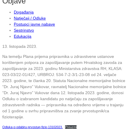
Objave
Događanja
Natječaji / Odluke
Postupci javne nabave
Sestrinstvo
Edukacija
13. listopada 2023.
Na temelju Plana prijema pripravnika u zdravstvene ustanove
korištenjem potpora za zapošljavanje putem Hrvatskog zavoda za
zapošljavanje za 2023. godinu Ministarstva zdravstva RH, KLASA:
023-03/22-01/427, URBROJ: 534-7-2-3/1-23-08 od 24. veljače
2023. godine, te članka 20. Statuta Nacionalne memorijalne bolnice
“Dr. Juraj Njavro” Vukovar, ravnatelj Nacionalne memorijalne bolnice
“Dr. Juraj Njavro” Vukovar dana 12. listopada 2023. godine, donosi
Odluku o izabranom kandidatu po natječaju za zapošljavanje
zdravstvenih radnika — pripravnika na određeno vrijeme u trajanju
od 1 godine u svrhu pripravništva za zvanje prvostupnik/ca
fizioterapije.
Odluka-o-odabiru-prvostup-fizio-13102023.
Preuzmi