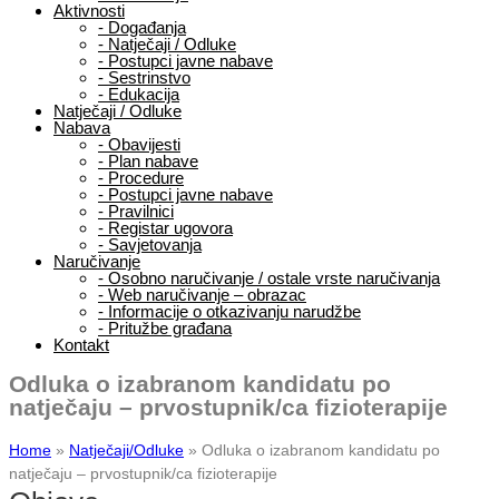
Aktivnosti
-
Događanja
-
Natječaji / Odluke
-
Postupci javne nabave
-
Sestrinstvo
-
Edukacija
Natječaji / Odluke
Nabava
-
Obavijesti
-
Plan nabave
-
Procedure
-
Postupci javne nabave
-
Pravilnici
-
Registar ugovora
-
Savjetovanja
Naručivanje
-
Osobno naručivanje / ostale vrste naručivanja
-
Web naručivanje – obrazac
-
Informacije o otkazivanju narudžbe
-
Pritužbe građana
Kontakt
Odluka o izabranom kandidatu po
natječaju – prvostupnik/ca fizioterapije
Home
»
Natječaji/Odluke
»
Odluka o izabranom kandidatu po
natječaju – prvostupnik/ca fizioterapije