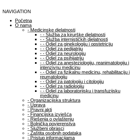
NAVIGATION
Početna
O nama
-
Medicinske djelatnosti
-
-
Služba za kirurške djelatnosti
-
-
Služba internističkih djelatnosti
-
-
Odjel za ginekologiju i opstetriciju
-
-
Odjel za pedijatriju
-
-
Odjel za neurologiju
-
-
Odjel za psihijatriju
-
-
Odjel za anesteziologiju, reanimatologiju i
intenzivnu medicinu
-
-
Odjel za fizikalnu medicinu, rehabilitaciju i
reumatologiju
-
-
Odjel za patologiju i citologiju
-
-
Odjel za radiologiju
-
-
Odjel za laboratorijsku i transfuzijsku
medicinu
-
Organizacijska struktura
-
Uprava
-
Pravni akti
-
Financijska izvješća
-
Rješenja o ovlaštenju
-
Bolnička povjerenstva
-
Službeni obrasci
-
Zaštita osobnih podataka
-
Pristup informacijama