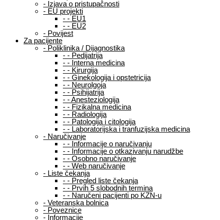
-
Izjava o pristupačnosti
-
EU projekti
-
-
EU1
-
-
EU2
-
Povijest
Za pacijente
-
Poliklinika / Dijagnostika
-
-
Pedijatrija
-
-
Interna medicina
-
-
Kirurgija
-
-
Ginekologija i opstetricija
-
-
Neurolgoja
-
-
Psihijatrija
-
-
Anesteziologija
-
-
Fizikalna medicina
-
-
Radiologija
-
-
Patologija i citologija
-
-
Laboratorijska i tranfuzijska medicina
-
Naručivanje
-
-
Informacije o naručivanju
-
-
Informacije o otkazivanju narudžbe
-
-
Osobno naručivanje
-
-
Web naručivanje
-
Liste čekanja
-
-
Pregled liste čekanja
-
-
Prvih 5 slobodnih termina
-
-
Naručeni pacijenti po KZN-u
-
Veteranska bolnica
-
Poveznice
-
Informacije