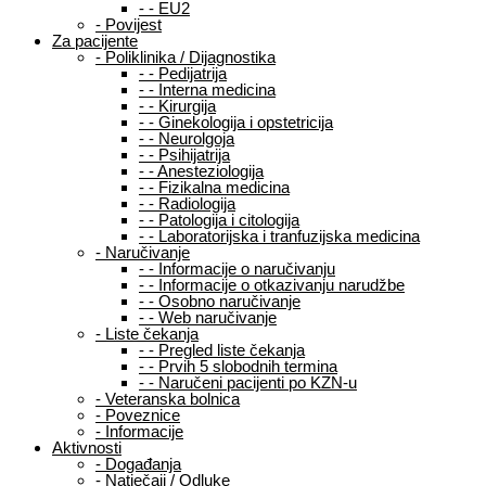
-
-
EU2
-
Povijest
Za pacijente
-
Poliklinika / Dijagnostika
-
-
Pedijatrija
-
-
Interna medicina
-
-
Kirurgija
-
-
Ginekologija i opstetricija
-
-
Neurolgoja
-
-
Psihijatrija
-
-
Anesteziologija
-
-
Fizikalna medicina
-
-
Radiologija
-
-
Patologija i citologija
-
-
Laboratorijska i tranfuzijska medicina
-
Naručivanje
-
-
Informacije o naručivanju
-
-
Informacije o otkazivanju narudžbe
-
-
Osobno naručivanje
-
-
Web naručivanje
-
Liste čekanja
-
-
Pregled liste čekanja
-
-
Prvih 5 slobodnih termina
-
-
Naručeni pacijenti po KZN-u
-
Veteranska bolnica
-
Poveznice
-
Informacije
Aktivnosti
-
Događanja
-
Natječaji / Odluke