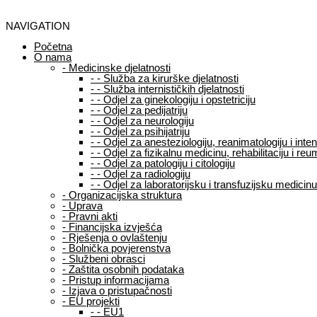
NAVIGATION
Početna
O nama
-
Medicinske djelatnosti
-
-
Služba za kirurške djelatnosti
-
-
Služba internističkih djelatnosti
-
-
Odjel za ginekologiju i opstetriciju
-
-
Odjel za pedijatriju
-
-
Odjel za neurologiju
-
-
Odjel za psihijatriju
-
-
Odjel za anesteziologiju, reanimatologiju i int
-
-
Odjel za fizikalnu medicinu, rehabilitaciju i reu
-
-
Odjel za patologiju i citologiju
-
-
Odjel za radiologiju
-
-
Odjel za laboratorijsku i transfuzijsku medicinu
-
Organizacijska struktura
-
Uprava
-
Pravni akti
-
Financijska izvješća
-
Rješenja o ovlaštenju
-
Bolnička povjerenstva
-
Službeni obrasci
-
Zaštita osobnih podataka
-
Pristup informacijama
-
Izjava o pristupačnosti
-
EU projekti
-
-
EU1