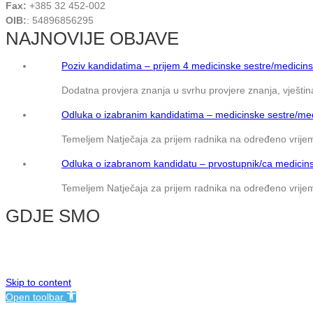
Fax:
+385 32 452-002
OIB:
: 54896856295
NAJNOVIJE OBJAVE
Poziv kandidatima – prijem 4 medicinske sestre/medicins
Dodatna provjera znanja u svrhu provjere znanja, vještina
Odluka o izabranim kandidatima – medicinske sestre/med
Temeljem Natječaja za prijem radnika na određeno vrijem
Odluka o izabranom kandidatu – prvostupnik/ca medicins
Temeljem Natječaja za prijem radnika na određeno vrijem
GDJE SMO
© NMB Vukovar
Skip to content
Open toolbar