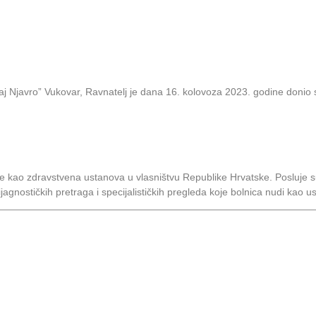
aj Njavro” Vukovar, Ravnatelj je dana 16. kolovoza 2023. godine donio 
 je kao zdravstvena ustanova u vlasništvu Republike Hrvatske. Posluj
dijagnostičkih pretraga i specijalističkih pregleda koje bolnica nudi kao u