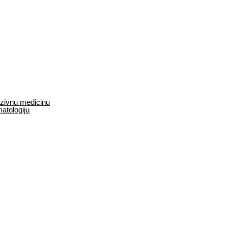
enzivnu medicinu
matologiju