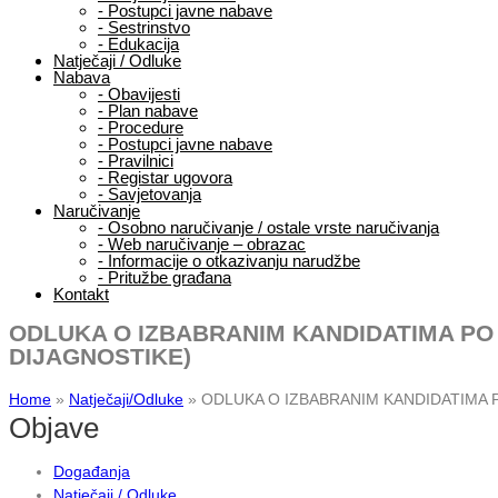
-
Postupci javne nabave
-
Sestrinstvo
-
Edukacija
Natječaji / Odluke
Nabava
-
Obavijesti
-
Plan nabave
-
Procedure
-
Postupci javne nabave
-
Pravilnici
-
Registar ugovora
-
Savjetovanja
Naručivanje
-
Osobno naručivanje / ostale vrste naručivanja
-
Web naručivanje – obrazac
-
Informacije o otkazivanju narudžbe
-
Pritužbe građana
Kontakt
ODLUKA O IZBABRANIM KANDIDATIMA PO
DIJAGNOSTIKE)
Home
»
Natječaji/Odluke
»
ODLUKA O IZBABRANIM KANDIDATIMA 
Objave
Događanja
Natječaji / Odluke