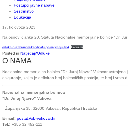
Postupci javne nabave
Sestrinstvo
Edukacija
17. kolovoza 2023.
Na osnovi članka 20. Statuta Nacionalne memorijalne bolnice “Dr. Jur
odluka-o-izabranom-kandidatu-po-natjecaju-104
Preuzmi
Posted in
Natječaji/Odluke
O NAMA
Nacionalna memorijalna bolnica "Dr. Juraj Njavro" Vukovar ustrojena
osiguranje, kojim je definiran broj bolesničkih postelja, te broj i vrsta 
Nacionalna memorijalna bolnica
"Dr. Juraj Njavro" Vukovar
Županijska 35, 32000 Vukovar, Republika Hrvatska
E-mail:
posta@ob-vukovar.hr
Tel.:
+385 32 452-111