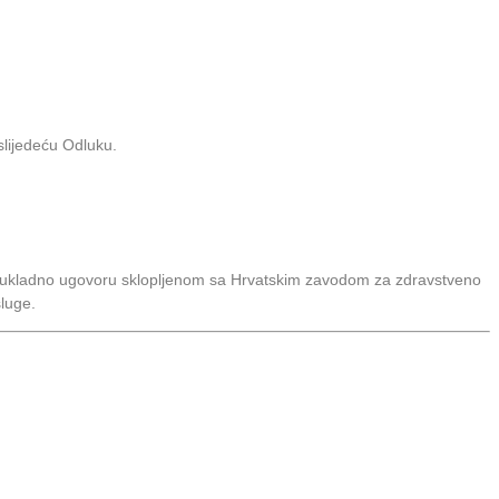
slijedeću Odluku.
e sukladno ugovoru sklopljenom sa Hrvatskim zavodom za zdravstveno
sluge.