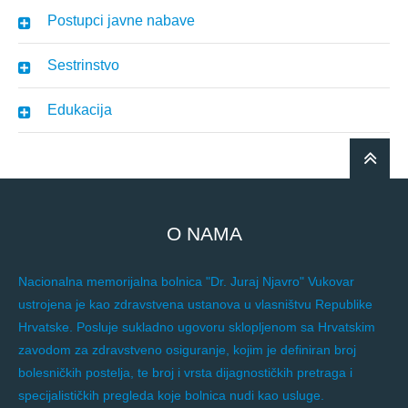
Postupci javne nabave
Sestrinstvo
Edukacija
O NAMA
Nacionalna memorijalna bolnica "Dr. Juraj Njavro" Vukovar
ustrojena je kao zdravstvena ustanova u vlasništvu Republike
Hrvatske. Posluje sukladno ugovoru sklopljenom sa Hrvatskim
zavodom za zdravstveno osiguranje, kojim je definiran broj
bolesničkih postelja, te broj i vrsta dijagnostičkih pretraga i
specijalističkih pregleda koje bolnica nudi kao usluge.