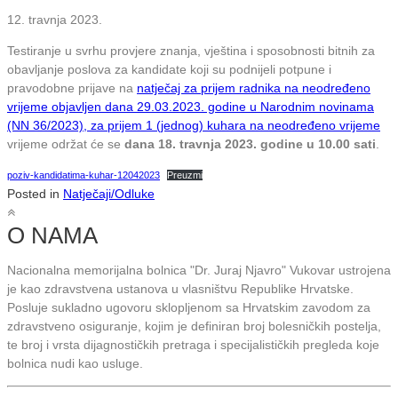
12. travnja 2023.
Testiranje u svrhu provjere znanja, vještina i sposobnosti bitnih za
obavljanje poslova za kandidate koji su podnijeli potpune i
pravodobne prijave na
natječaj za prijem radnika na neodređeno
vrijeme objavljen dana 29.03.2023. godine u Narodnim novinama
(NN 36/2023), za prijem 1 (jednog) kuhara na neodređeno vrijeme
vrijeme održat će se
dana 18. travnja 2023. godine u 10.00 sati
.
poziv-kandidatima-kuhar-12042023
Preuzmi
Posted in
Natječaji/Odluke
O NAMA
Nacionalna memorijalna bolnica "Dr. Juraj Njavro" Vukovar ustrojena
je kao zdravstvena ustanova u vlasništvu Republike Hrvatske.
Posluje sukladno ugovoru sklopljenom sa Hrvatskim zavodom za
zdravstveno osiguranje, kojim je definiran broj bolesničkih postelja,
te broj i vrsta dijagnostičkih pretraga i specijalističkih pregleda koje
bolnica nudi kao usluge.