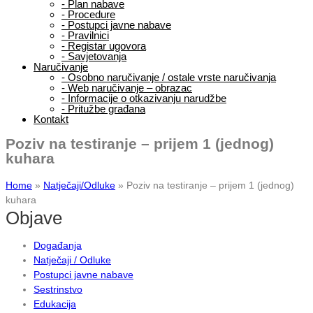
-
Plan nabave
-
Procedure
-
Postupci javne nabave
-
Pravilnici
-
Registar ugovora
-
Savjetovanja
Naručivanje
-
Osobno naručivanje / ostale vrste naručivanja
-
Web naručivanje – obrazac
-
Informacije o otkazivanju narudžbe
-
Pritužbe građana
Kontakt
Poziv na testiranje – prijem 1 (jednog)
kuhara
Home
»
Natječaji/Odluke
»
Poziv na testiranje – prijem 1 (jednog)
kuhara
Objave
Događanja
Natječaji / Odluke
Postupci javne nabave
Sestrinstvo
Edukacija