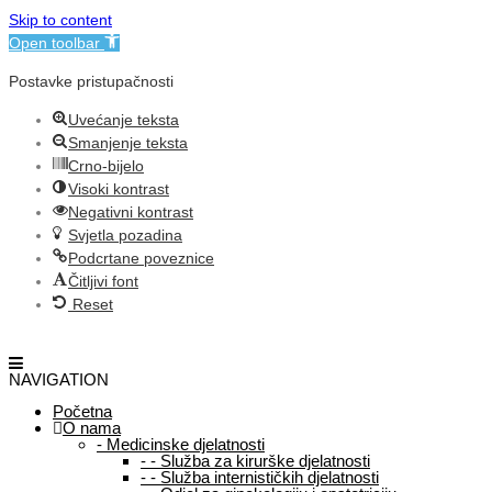
Skip to content
Open toolbar
Postavke pristupačnosti
Uvećanje teksta
Smanjenje teksta
Crno-bijelo
Visoki kontrast
Negativni kontrast
Svjetla pozadina
Podcrtane poveznice
Čitljivi font
Reset
NAVIGATION
Početna
O nama
-
Medicinske djelatnosti
-
-
Služba za kirurške djelatnosti
-
-
Služba internističkih djelatnosti