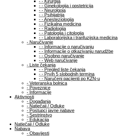
-
-
Kirurgija
-
-
Ginekologija i opstetricija
-
-
Neurolgoja
-
-
Psihijatrija
-
-
Anesteziologija
-
-
Fizikalna medicina
-
-
Radiologija
-
-
Patologija i citologija
-
-
Laboratorijska i tranfuzijska medicina
-
Naručivanje
-
-
Informacije o naručivanju
-
-
Informacije o otkazivanju narudžbe
-
-
Osobno naručivanje
-
-
Web naručivanje
-
Liste čekanja
-
-
Pregled liste čekanja
-
-
Prvih 5 slobodnih termina
-
-
Naručeni pacijenti po KZN-u
-
Veteranska bolnica
-
Poveznice
-
Informacije
Aktivnosti
-
Događanja
-
Natječaji / Odluke
-
Postupci javne nabave
-
Sestrinstvo
-
Edukacija
Natječaji / Odluke
Nabava
-
Obavijesti