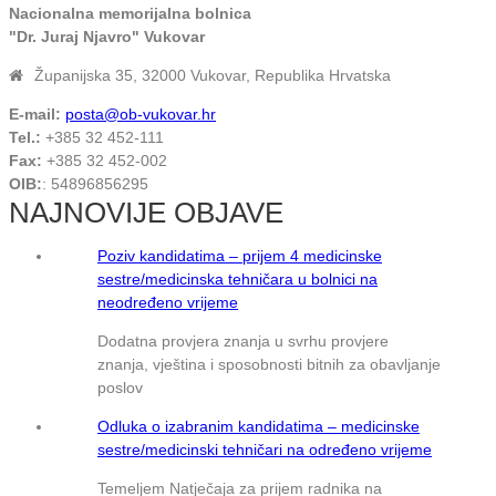
Nacionalna memorijalna bolnica
"Dr. Juraj Njavro" Vukovar
Županijska 35, 32000 Vukovar, Republika Hrvatska
E-mail:
posta@ob-vukovar.hr
Tel.:
+385 32 452-111
Fax:
+385 32 452-002
OIB:
: 54896856295
NAJNOVIJE OBJAVE
Poziv kandidatima – prijem 4 medicinske
sestre/medicinska tehničara u bolnici na
neodređeno vrijeme
Dodatna provjera znanja u svrhu provjere
znanja, vještina i sposobnosti bitnih za obavljanje
poslov
Odluka o izabranim kandidatima – medicinske
sestre/medicinski tehničari na određeno vrijeme
Temeljem Natječaja za prijem radnika na