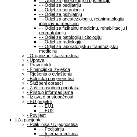
-
-
Odjel za ginekologiju i opstetriciju
-
-
Odjel za pedijatriju
-
-
Odjel za neurologiju
-
-
Odjel za psihijatriju
-
-
Odjel za anesteziologiju, reanimatologiju i
intenzivnu medicinu
-
-
Odjel za fizikalnu medicinu, rehabilitaciju i
reumatologiju
-
-
Odjel za patologiju i citologiju
-
-
Odjel za radiologiju
-
-
Odjel za laboratorijsku i transfuzijsku
medicinu
-
Organizacijska struktura
-
Uprava
-
Pravni akti
-
Financijska izvješća
-
Rješenja o ovlaštenju
-
Bolnička povjerenstva
-
Službeni obrasci
-
Zaštita osobnih podataka
-
Pristup informacijama
-
Izjava o pristupačnosti
-
EU projekti
-
-
EU1
-
-
EU2
-
Povijest
Za pacijente
-
Poliklinika / Dijagnostika
-
-
Pedijatrija
-
-
Interna medicina