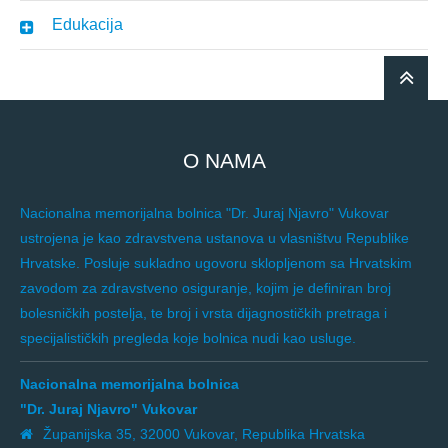
Edukacija
O NAMA
Nacionalna memorijalna bolnica "Dr. Juraj Njavro" Vukovar
ustrojena je kao zdravstvena ustanova u vlasništvu Republike
Hrvatske. Posluje sukladno ugovoru sklopljenom sa Hrvatskim
zavodom za zdravstveno osiguranje, kojim je definiran broj
bolesničkih postelja, te broj i vrsta dijagnostičkih pretraga i
specijalističkih pregleda koje bolnica nudi kao usluge.
Nacionalna memorijalna bolnica
"Dr. Juraj Njavro" Vukovar
Županijska 35, 32000 Vukovar, Republika Hrvatska