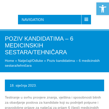
Open 
NAVIGATION
POZIV KANDIDATIMA – 6
MEDICINSKIH
SESTARA/TEHNIČARA
Home
»
Natječaji/Odluke
»
Poziv kandidatima – 6 medicinskih
sestara/tehničara
18. siječnja 2023.
Testiranje u svrhu provjere znanja, vještina i sposobnosti bitnih
za obavljanje poslova za kandidate koji su podnijeli potpune i
pravodobne prijave za natječaj za prijam 6 (šest) medicinskih