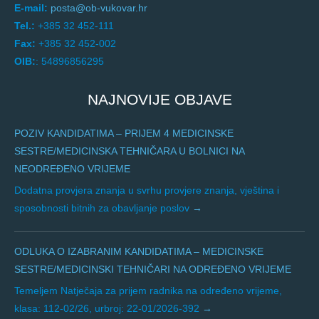
E-mail:
posta@ob-vukovar.hr
Tel.:
+385 32 452-111
Fax:
+385 32 452-002
OIB:
: 54896856295
NAJNOVIJE OBJAVE
POZIV KANDIDATIMA – PRIJEM 4 MEDICINSKE
SESTRE/MEDICINSKA TEHNIČARA U BOLNICI NA
NEODREĐENO VRIJEME
Dodatna provjera znanja u svrhu provjere znanja, vještina i
sposobnosti bitnih za obavljanje poslov
ODLUKA O IZABRANIM KANDIDATIMA – MEDICINSKE
SESTRE/MEDICINSKI TEHNIČARI NA ODREĐENO VRIJEME
Temeljem Natječaja za prijem radnika na određeno vrijeme,
klasa: 112-02/26, urbroj: 22-01/2026-392