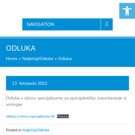
Open 
NAVIGATION
ODLUKA
Home
»
Natječaji/Odluke
»
Odluka
13. listopada 2022.
Odluka o izboru specijalizanta za specijalističko usavršavanje iz
urologije
odluka-o-izboru-specijalizanta-48
Preuzmi
Posted in
Natječaji/Odluke