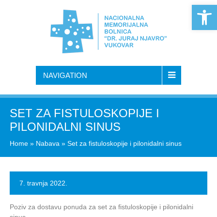
Open 
NAVIGATION
SET ZA FISTULOSKOPIJE I
PILONIDALNI SINUS
Home
»
Nabava
»
Set za fistuloskopije i pilonidalni sinus
7. travnja 2022.
Poziv za dostavu ponuda za set za fistuloskopije i pilonidalni