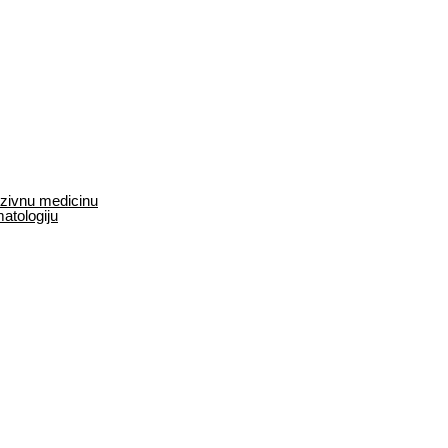
enzivnu medicinu
matologiju