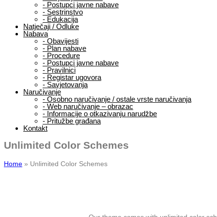
-
Postupci javne nabave
-
Sestrinstvo
-
Edukacija
Natječaji / Odluke
Nabava
-
Obavijesti
-
Plan nabave
-
Procedure
-
Postupci javne nabave
-
Pravilnici
-
Registar ugovora
-
Savjetovanja
Naručivanje
-
Osobno naručivanje / ostale vrste naručivanja
-
Web naručivanje – obrazac
-
Informacije o otkazivanju narudžbe
-
Pritužbe građana
Kontakt
Unlimited Color Schemes
Home
»
Unlimited Color Schemes
Our theme comes with unlimited color sche