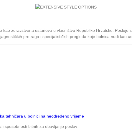
 je kao zdravstvena ustanova u vlasništvu Republike Hrvatske. Posluj
dijagnostičkih pretraga i specijalističkih pregleda koje bolnica nudi kao u
ka tehničara u bolnici na neodređeno vrijeme
 i sposobnosti bitnih za obavljanje poslov