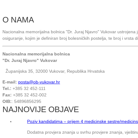
O NAMA
Nacionalna memorijalna bolnica "Dr. Juraj Njavro" Vukovar ustrojena
osiguranje, kojim je definiran broj bolesničkih postelja, te broj i vrsta 
Nacionalna memorijalna bolnica
"Dr. Juraj Njavro" Vukovar
Županijska 35, 32000 Vukovar, Republika Hrvatska
E-mail:
posta@ob-vukovar.hr
Tel.:
+385 32 452-111
Fax:
+385 32 452-002
OIB:
: 54896856295
NAJNOVIJE OBJAVE
Poziv kandidatima – prijem 4 medicinske sestre/medicins
Dodatna provjera znanja u svrhu provjere znanja, vještina