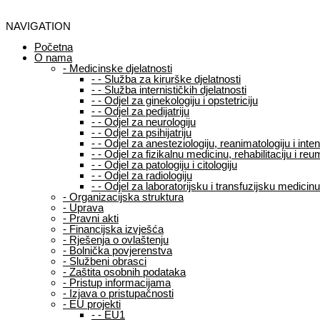
NAVIGATION
Početna
O nama
-
Medicinske djelatnosti
-
-
Služba za kirurške djelatnosti
-
-
Služba internističkih djelatnosti
-
-
Odjel za ginekologiju i opstetriciju
-
-
Odjel za pedijatriju
-
-
Odjel za neurologiju
-
-
Odjel za psihijatriju
-
-
Odjel za anesteziologiju, reanimatologiju i int
-
-
Odjel za fizikalnu medicinu, rehabilitaciju i reu
-
-
Odjel za patologiju i citologiju
-
-
Odjel za radiologiju
-
-
Odjel za laboratorijsku i transfuzijsku medicinu
-
Organizacijska struktura
-
Uprava
-
Pravni akti
-
Financijska izvješća
-
Rješenja o ovlaštenju
-
Bolnička povjerenstva
-
Službeni obrasci
-
Zaštita osobnih podataka
-
Pristup informacijama
-
Izjava o pristupačnosti
-
EU projekti
-
-
EU1