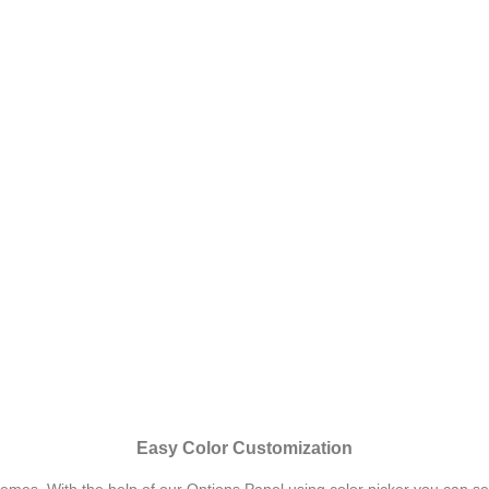
Easy Color Customization
mes. With the help of our Options Panel using color picker you can sele