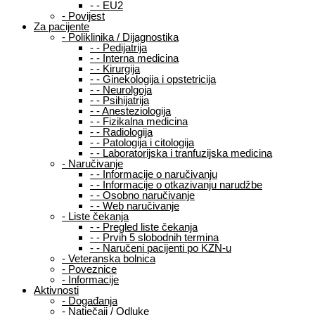
-
-
EU2
-
Povijest
Za pacijente
-
Poliklinika / Dijagnostika
-
-
Pedijatrija
-
-
Interna medicina
-
-
Kirurgija
-
-
Ginekologija i opstetricija
-
-
Neurolgoja
-
-
Psihijatrija
-
-
Anesteziologija
-
-
Fizikalna medicina
-
-
Radiologija
-
-
Patologija i citologija
-
-
Laboratorijska i tranfuzijska medicina
-
Naručivanje
-
-
Informacije o naručivanju
-
-
Informacije o otkazivanju narudžbe
-
-
Osobno naručivanje
-
-
Web naručivanje
-
Liste čekanja
-
-
Pregled liste čekanja
-
-
Prvih 5 slobodnih termina
-
-
Naručeni pacijenti po KZN-u
-
Veteranska bolnica
-
Poveznice
-
Informacije
Aktivnosti
-
Događanja
-
Natječaji / Odluke