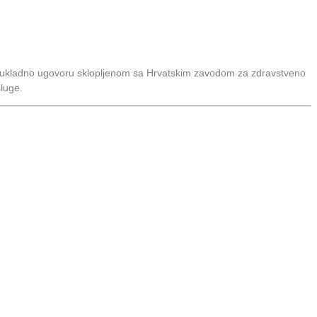
e sukladno ugovoru sklopljenom sa Hrvatskim zavodom za zdravstveno
sluge.