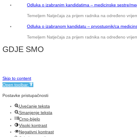
Odluka o izabranim kandidatima – medicinske sestre/med
Temeljem Natječaja za prijem radnika na određeno vrijem
Odluka o izabranom kandidatu – prvostupnik/ca medicins
Temeljem Natječaja za prijem radnika na određeno vrijem
GDJE SMO
© NMB Vukovar
Skip to content
Open toolbar
Postavke pristupačnosti
Uvećanje teksta
Smanjenje teksta
Crno-bijelo
Visoki kontrast
Negativni kontrast