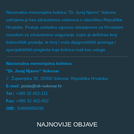
Nacionalna memorijalna bolnica "Dr. Juraj Njavro" Vukovar
ustrojena je kao zdravstvena ustanova u vlasništvu Republike
Hrvatske. Posluje sukladno ugovoru sklopljenom sa Hrvatskim
zavodom za zdravstveno osiguranje, kojim je definiran broj
bolesničkih postelja, te broj i vrsta dijagnostičkih pretraga i
specijalističkih pregleda koje bolnica nudi kao usluge.
Nacionalna memorijalna bolnica
"Dr. Juraj Njavro" Vukovar
Županijska 35, 32000 Vukovar, Republika Hrvatska
E-mail:
posta@ob-vukovar.hr
Tel.:
+385 32 452-111
Fax:
+385 32 452-002
OIB:
: 54896856295
NAJNOVIJE OBJAVE