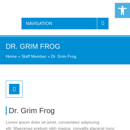
Open 
NAVIGATION
DR. GRIM FROG
Home
»
Staff Member
»
Dr. Grim Frog
Dr. Grim Frog
Lorem ipsum dolor sit amet, consectetur adipiscing
elit. Maecenas pretium nibh magna, convallis placerat nunc