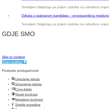
Temeljem Natječaja za prijem radnika na određeno vrijem
Odluka o izabranom kandidatu – prvostupnik/ca medicins
Temeljem Natječaja za prijem radnika na određeno vrijem
GDJE SMO
© NMB Vukovar
Skip to content
Open toolbar
Postavke pristupačnosti
Uvećanje teksta
Smanjenje teksta
Crno-bijelo
Visoki kontrast
Negativni kontrast
Svjetla pozadina