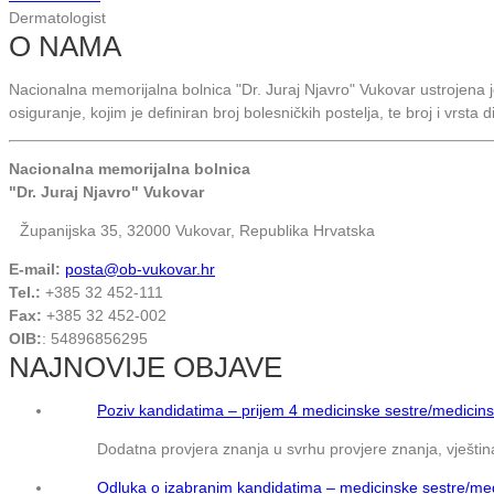
Dermatologist
O NAMA
Nacionalna memorijalna bolnica "Dr. Juraj Njavro" Vukovar ustrojena
osiguranje, kojim je definiran broj bolesničkih postelja, te broj i vrsta 
Nacionalna memorijalna bolnica
"Dr. Juraj Njavro" Vukovar
Županijska 35, 32000 Vukovar, Republika Hrvatska
E-mail:
posta@ob-vukovar.hr
Tel.:
+385 32 452-111
Fax:
+385 32 452-002
OIB:
: 54896856295
NAJNOVIJE OBJAVE
Poziv kandidatima – prijem 4 medicinske sestre/medicins
Dodatna provjera znanja u svrhu provjere znanja, vještina
Odluka o izabranim kandidatima – medicinske sestre/med