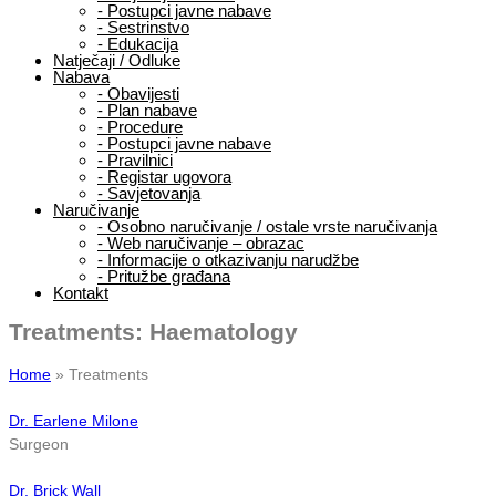
-
Postupci javne nabave
-
Sestrinstvo
-
Edukacija
Natječaji / Odluke
Nabava
-
Obavijesti
-
Plan nabave
-
Procedure
-
Postupci javne nabave
-
Pravilnici
-
Registar ugovora
-
Savjetovanja
Naručivanje
-
Osobno naručivanje / ostale vrste naručivanja
-
Web naručivanje – obrazac
-
Informacije o otkazivanju narudžbe
-
Pritužbe građana
Kontakt
Treatments:
Haematology
Home
»
Treatments
Dr. Earlene Milone
Surgeon
Dr. Brick Wall