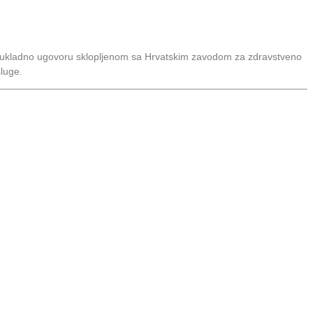
e sukladno ugovoru sklopljenom sa Hrvatskim zavodom za zdravstveno
sluge.