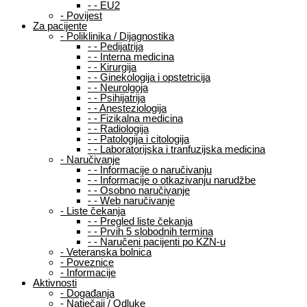
-
-
EU2
-
Povijest
Za pacijente
-
Poliklinika / Dijagnostika
-
-
Pedijatrija
-
-
Interna medicina
-
-
Kirurgija
-
-
Ginekologija i opstetricija
-
-
Neurolgoja
-
-
Psihijatrija
-
-
Anesteziologija
-
-
Fizikalna medicina
-
-
Radiologija
-
-
Patologija i citologija
-
-
Laboratorijska i tranfuzijska medicina
-
Naručivanje
-
-
Informacije o naručivanju
-
-
Informacije o otkazivanju narudžbe
-
-
Osobno naručivanje
-
-
Web naručivanje
-
Liste čekanja
-
-
Pregled liste čekanja
-
-
Prvih 5 slobodnih termina
-
-
Naručeni pacijenti po KZN-u
-
Veteranska bolnica
-
Poveznice
-
Informacije
Aktivnosti
-
Događanja
-
Natječaji / Odluke