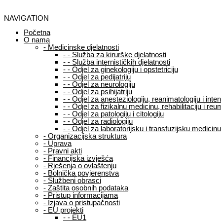
NAVIGATION
Početna
O nama
-
Medicinske djelatnosti
-
-
Služba za kirurške djelatnosti
-
-
Služba internističkih djelatnosti
-
-
Odjel za ginekologiju i opstetriciju
-
-
Odjel za pedijatriju
-
-
Odjel za neurologiju
-
-
Odjel za psihijatriju
-
-
Odjel za anesteziologiju, reanimatologiju i int
-
-
Odjel za fizikalnu medicinu, rehabilitaciju i reu
-
-
Odjel za patologiju i citologiju
-
-
Odjel za radiologiju
-
-
Odjel za laboratorijsku i transfuzijsku medicinu
-
Organizacijska struktura
-
Uprava
-
Pravni akti
-
Financijska izvješća
-
Rješenja o ovlaštenju
-
Bolnička povjerenstva
-
Službeni obrasci
-
Zaštita osobnih podataka
-
Pristup informacijama
-
Izjava o pristupačnosti
-
EU projekti
-
-
EU1