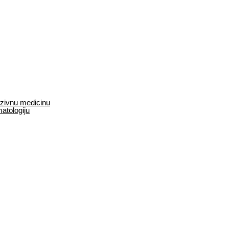
enzivnu medicinu
matologiju