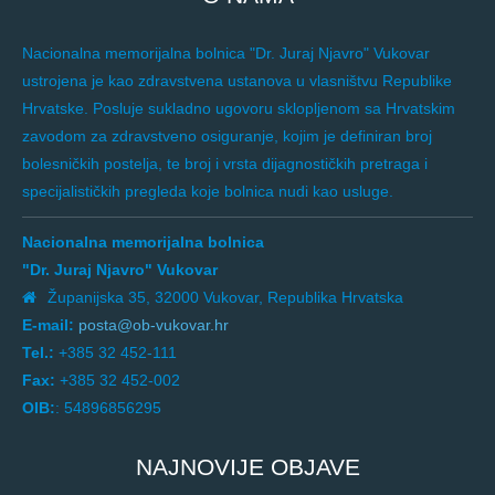
Nacionalna memorijalna bolnica "Dr. Juraj Njavro" Vukovar
ustrojena je kao zdravstvena ustanova u vlasništvu Republike
Hrvatske. Posluje sukladno ugovoru sklopljenom sa Hrvatskim
zavodom za zdravstveno osiguranje, kojim je definiran broj
bolesničkih postelja, te broj i vrsta dijagnostičkih pretraga i
specijalističkih pregleda koje bolnica nudi kao usluge.
Nacionalna memorijalna bolnica
"Dr. Juraj Njavro" Vukovar
Županijska 35, 32000 Vukovar, Republika Hrvatska
E-mail:
posta@ob-vukovar.hr
Tel.:
+385 32 452-111
Fax:
+385 32 452-002
OIB:
: 54896856295
NAJNOVIJE OBJAVE