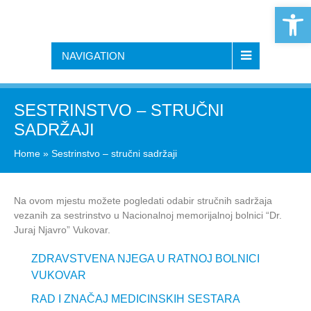
Open 
NAVIGATION
SESTRINSTVO – STRUČNI
SADRŽAJI
Home
»
Sestrinstvo – stručni sadržaji
Na ovom mjestu možete pogledati odabir stručnih sadržaja
vezanih za sestrinstvo u Nacionalnoj memorijalnoj bolnici “Dr.
Juraj Njavro” Vukovar.
ZDRAVSTVENA NJEGA U RATNOJ BOLNICI
VUKOVAR
RAD I ZNAČAJ MEDICINSKIH SESTARA