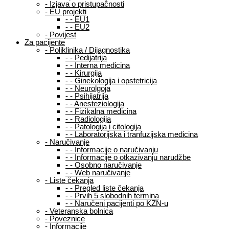
-
Izjava o pristupačnosti
-
EU projekti
-
-
EU1
-
-
EU2
-
Povijest
Za pacijente
-
Poliklinika / Dijagnostika
-
-
Pedijatrija
-
-
Interna medicina
-
-
Kirurgija
-
-
Ginekologija i opstetricija
-
-
Neurolgoja
-
-
Psihijatrija
-
-
Anesteziologija
-
-
Fizikalna medicina
-
-
Radiologija
-
-
Patologija i citologija
-
-
Laboratorijska i tranfuzijska medicina
-
Naručivanje
-
-
Informacije o naručivanju
-
-
Informacije o otkazivanju narudžbe
-
-
Osobno naručivanje
-
-
Web naručivanje
-
Liste čekanja
-
-
Pregled liste čekanja
-
-
Prvih 5 slobodnih termina
-
-
Naručeni pacijenti po KZN-u
-
Veteranska bolnica
-
Poveznice
-
Informacije