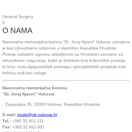
General Surgery
0
O NAMA
Nacionalna memorijalna bolnica "Dr. Juraj Njavro" Vukovar ustrojena
je kao zdravstvena ustanova u vlasništvu Republike Hrvatske.
Posluje sukladno ugovoru sklopljenom sa Hrvatskim zavodom za
zdravstveno osiguranje, kojim je definiran broj bolesničkih postelja,
te broj i vrsta dijagnostičkih pretraga i specijalističkih pregleda koje
bolnica nudi kao usluge.
Nacionalna memorijalna bolnica
"Dr. Juraj Njavro" Vukovar
Županijska 35, 32000 Vukovar, Republika Hrvatska
E-mail:
posta@ob-vukovar.hr
Tel.:
+385 32 452-111
Fax:
+385 32 452-002