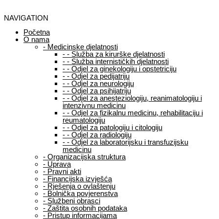
NAVIGATION
Početna
O nama
-
Medicinske djelatnosti
-
-
Služba za kirurške djelatnosti
-
-
Služba internističkih djelatnosti
-
-
Odjel za ginekologiju i opstetriciju
-
-
Odjel za pedijatriju
-
-
Odjel za neurologiju
-
-
Odjel za psihijatriju
-
-
Odjel za anesteziologiju, reanimatologiju i
intenzivnu medicinu
-
-
Odjel za fizikalnu medicinu, rehabilitaciju i
reumatologiju
-
-
Odjel za patologiju i citologiju
-
-
Odjel za radiologiju
-
-
Odjel za laboratorijsku i transfuzijsku
medicinu
-
Organizacijska struktura
-
Uprava
-
Pravni akti
-
Financijska izvješća
-
Rješenja o ovlaštenju
-
Bolnička povjerenstva
-
Službeni obrasci
-
Zaštita osobnih podataka
-
Pristup informacijama