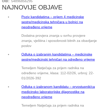
OIB:
: 54896856295
NAJNOVIJE OBJAVE
Poziv kandidatima – prijem 4 medicinske
sestre/medicinska tehničara u bolnici na
neodređeno vrijeme
Dodatna provjera znanja u svrhu provjere
znanja, vještina i sposobnosti bitnih za obavljanje
poslov
Odluka o izabranim kandidatima – medicinske
sestre/medicinski tehničari na određeno vrijeme
Temeljem Natječaja za prijem radnika na
određeno vrijeme, klasa: 112-02/26, urbroj: 22-
01/2026-392
Odluka o izabranom kandidatu – prvostupnik/ca
medicinsko laboratorijske dijagnostike na
neodređeno vrijeme
Temeljem Natječaja za prijem radnika na