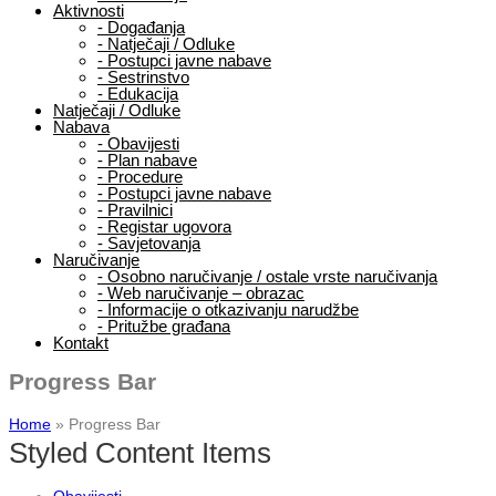
Aktivnosti
-
Događanja
-
Natječaji / Odluke
-
Postupci javne nabave
-
Sestrinstvo
-
Edukacija
Natječaji / Odluke
Nabava
-
Obavijesti
-
Plan nabave
-
Procedure
-
Postupci javne nabave
-
Pravilnici
-
Registar ugovora
-
Savjetovanja
Naručivanje
-
Osobno naručivanje / ostale vrste naručivanja
-
Web naručivanje – obrazac
-
Informacije o otkazivanju narudžbe
-
Pritužbe građana
Kontakt
Progress Bar
Home
»
Progress Bar
Styled Content Items
Obavijesti