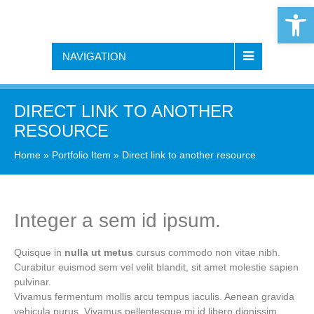
Open 
NAVIGATION
DIRECT LINK TO ANOTHER
RESOURCE
Home
»
Portfolio Item
»
Direct link to another resource
Integer a sem id ipsum.
Quisque in
nulla ut metus
cursus commodo non vitae nibh.
Curabitur euismod sem vel velit blandit, sit amet molestie sapien
pulvinar.
Vivamus fermentum mollis arcu tempus iaculis. Aenean gravida
vehicula purus. Vivamus pellentesque mi id libero dignissim,