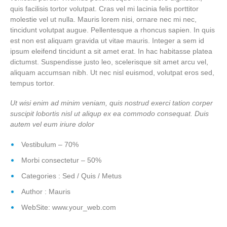
quis facilisis tortor volutpat. Cras vel mi lacinia felis porttitor
molestie vel ut nulla. Mauris lorem nisi, ornare nec mi nec,
tincidunt volutpat augue. Pellentesque a rhoncus sapien. In quis
est non est aliquam gravida ut vitae mauris. Integer a sem id
ipsum eleifend tincidunt a sit amet erat. In hac habitasse platea
dictumst. Suspendisse justo leo, scelerisque sit amet arcu vel,
aliquam accumsan nibh. Ut nec nisl euismod, volutpat eros sed,
tempus tortor.
Ut wisi enim ad minim veniam, quis nostrud exerci tation corper
suscipit lobortis nisl ut aliqup ex ea commodo consequat. Duis
autem vel eum iriure dolor
Vestibulum – 70%
Morbi consectetur – 50%
Categories : Sed / Quis / Metus
Author : Mauris
WebSite: www.your_web.com