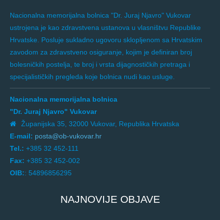
Nacionalna memorijalna bolnica "Dr. Juraj Njavro" Vukovar
ustrojena je kao zdravstvena ustanova u vlasništvu Republike
Hrvatske. Posluje sukladno ugovoru sklopljenom sa Hrvatskim
zavodom za zdravstveno osiguranje, kojim je definiran broj
bolesničkih postelja, te broj i vrsta dijagnostičkih pretraga i
specijalističkih pregleda koje bolnica nudi kao usluge.
Nacionalna memorijalna bolnica
"Dr. Juraj Njavro" Vukovar
Županijska 35, 32000 Vukovar, Republika Hrvatska
E-mail:
posta@ob-vukovar.hr
Tel.:
+385 32 452-111
Fax:
+385 32 452-002
OIB:
: 54896856295
NAJNOVIJE OBJAVE