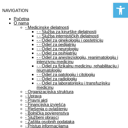
Open 
NAVIGATION
Početna
O nama
-
Medicinske djelatnosti
-
-
Služba za kirurške djelatnosti
-
-
Služba internističkih djelatnosti
-
-
Odjel za ginekologiju i opstetriciju
-
-
Odjel za pedijatriju
-
-
Odjel za neurologiju
-
-
Odjel za psihijatriju
-
-
Odjel za anesteziologiju, reanimatologiju i
intenzivnu medicinu
-
-
Odjel za fizikalnu medicinu, rehabilitaciju i
reumatologiju
-
-
Odjel za patologiju i citologiju
-
-
Odjel za radiologiju
-
-
Odjel za laboratorijsku i transfuzijsku
medicinu
-
Organizacijska struktura
-
Uprava
-
Pravni akti
-
Financijska izvješća
-
Rješenja o ovlaštenju
-
Bolnička povjerenstva
-
Službeni obrasci
-
Zaštita osobnih podataka
-
Pristup informacijama