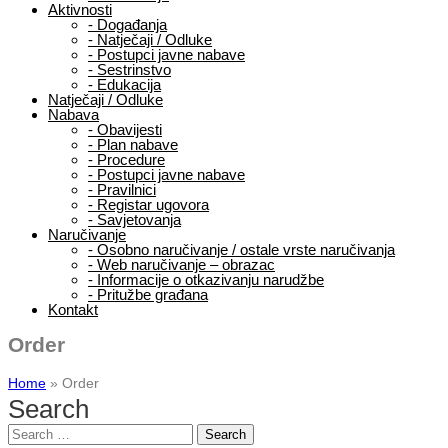
Aktivnosti
-
Događanja
-
Natječaji / Odluke
-
Postupci javne nabave
-
Sestrinstvo
-
Edukacija
Natječaji / Odluke
Nabava
-
Obavijesti
-
Plan nabave
-
Procedure
-
Postupci javne nabave
-
Pravilnici
-
Registar ugovora
-
Savjetovanja
Naručivanje
-
Osobno naručivanje / ostale vrste naručivanja
-
Web naručivanje – obrazac
-
Informacije o otkazivanju narudžbe
-
Pritužbe građana
Kontakt
Order
Home
»
Order
Search
Search