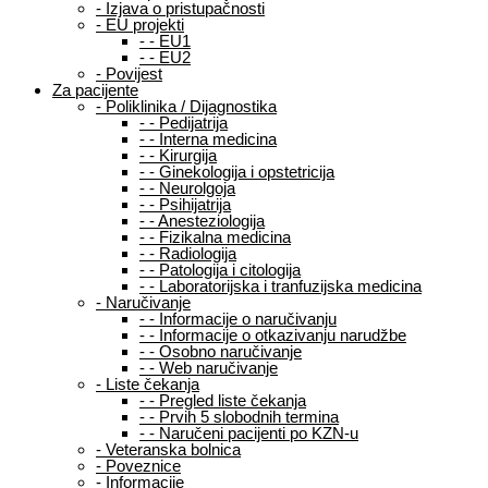
-
Izjava o pristupačnosti
-
EU projekti
-
-
EU1
-
-
EU2
-
Povijest
Za pacijente
-
Poliklinika / Dijagnostika
-
-
Pedijatrija
-
-
Interna medicina
-
-
Kirurgija
-
-
Ginekologija i opstetricija
-
-
Neurolgoja
-
-
Psihijatrija
-
-
Anesteziologija
-
-
Fizikalna medicina
-
-
Radiologija
-
-
Patologija i citologija
-
-
Laboratorijska i tranfuzijska medicina
-
Naručivanje
-
-
Informacije o naručivanju
-
-
Informacije o otkazivanju narudžbe
-
-
Osobno naručivanje
-
-
Web naručivanje
-
Liste čekanja
-
-
Pregled liste čekanja
-
-
Prvih 5 slobodnih termina
-
-
Naručeni pacijenti po KZN-u
-
Veteranska bolnica
-
Poveznice
-
Informacije