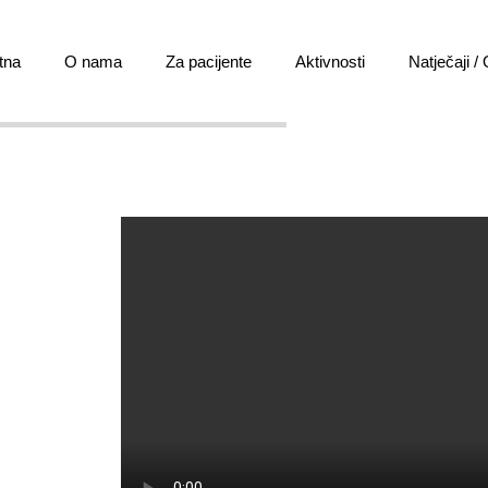
tna
O nama
Za pacijente
Aktivnosti
Natječaji /