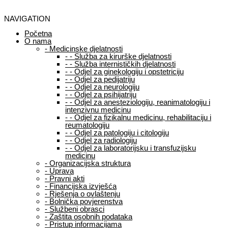
NAVIGATION
Početna
O nama
-
Medicinske djelatnosti
-
-
Služba za kirurške djelatnosti
-
-
Služba internističkih djelatnosti
-
-
Odjel za ginekologiju i opstetriciju
-
-
Odjel za pedijatriju
-
-
Odjel za neurologiju
-
-
Odjel za psihijatriju
-
-
Odjel za anesteziologiju, reanimatologiju i
intenzivnu medicinu
-
-
Odjel za fizikalnu medicinu, rehabilitaciju i
reumatologiju
-
-
Odjel za patologiju i citologiju
-
-
Odjel za radiologiju
-
-
Odjel za laboratorijsku i transfuzijsku
medicinu
-
Organizacijska struktura
-
Uprava
-
Pravni akti
-
Financijska izvješća
-
Rješenja o ovlaštenju
-
Bolnička povjerenstva
-
Službeni obrasci
-
Zaštita osobnih podataka
-
Pristup informacijama