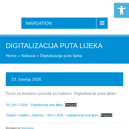
Open 
NAVIGATION
DIGITALIZACIJA PUTA LIJEKA
Home
»
Nabava
»
Digitalizacija puta lijeka
23. travnja 2026.
Poziv za dostavu ponuda za nabavu: Digitalizacija puta lijeka
JN_041-2-2026 – Digitalizacija puta lijeka
Preuzmi
Odluka o odabiru, Zapisnici – 041-2-2026 – Digitalizacija puta lijeka
Preuzmi
Posted in
Nabava