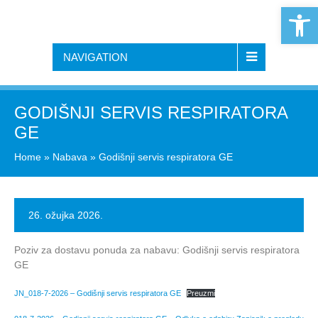
Open 
NAVIGATION
GODIŠNJI SERVIS RESPIRATORA
GE
Home
»
Nabava
»
Godišnji servis respiratora GE
26. ožujka 2026.
Poziv za dostavu ponuda za nabavu: Godišnji servis respiratora
GE
JN_018-7-2026 – Godišnji servis respiratora GE
Preuzmi