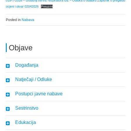
018-7-2026 – Godisnji servis respiratora GE – Odluka o odabiru Zapisnik o pregledu
ocjeni i otvar 02042026
Preuzmi
Posted in
Nabava
Objave
Događanja
Natječaji / Odluke
Postupci javne nabave
Sestrinstvo
Edukacija