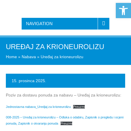
Open 
NAVIGATION
UREĐAJ ZA KRIONEUROLIZU
Home
»
Nabava
»
Uređaj za krioneurolizu
15. prosinca 2025.
Poziv za dostavu ponuda za nabavu – Uređaj za krioneurolizu:
Jednostavna nabava_Uredjaj za krioneurolizu
Preuzmi
008-2025 – Uređaj za krioneurolizu – Odluka o odabiru, Zapisnik o pregledu i ocjeni
ponuda, Zapisnik o otvaranju ponuda
Preuzmi