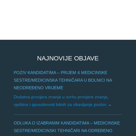
NAJNOVIJE OBJAVE
POZIV KANDIDATIMA – PRIJEM 4 MEDICINSKE
SESTRE/MEDICINSKA TEHNIČARA U BOLNICI NA
NEODREĐENO VRIJEME
Dodatna provjera znanja u svrhu provjere znanja,
vještina i sposobnosti bitnih za obavljanje poslov
ODLUKA O IZABRANIM KANDIDATIMA – MEDICINSKE
SESTRE/MEDICINSKI TEHNIČARI NA ODREĐENO