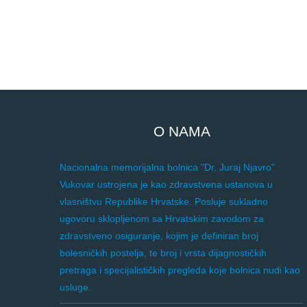
O NAMA
Nacionalna memorijalna bolnica "Dr. Juraj Njavro"
Vukovar ustrojena je kao zdravstvena ustanova u
vlasništvu Republike Hrvatske. Posluje sukladno
ugovoru sklopljenom sa Hrvatskim zavodom za
zdravstveno osiguranje, kojim je definiran broj
bolesničkih postelja, te broj i vrsta dijagnostičkih
pretraga i specijalističkih pregleda koje bolnica nudi kao
usluge.