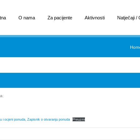
tna
O nama
Za pacijente
Aktivnosti
Natječaji /
Hom
a:
du i ocjeni ponuda, Zapisnik o otvaranju ponuda
Preuzmi