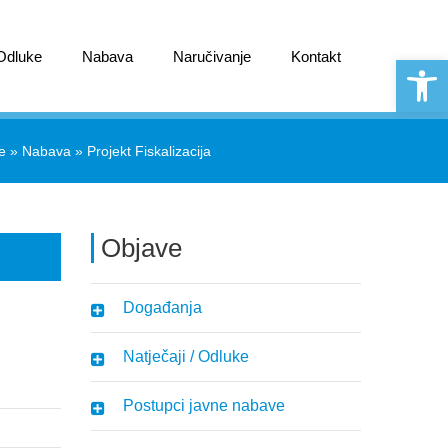
 Odluke
Nabava
Naručivanje
Kontakt
Open 
e
»
Nabava
»
Projekt Fiskalizacija
Objave
Događanja
Natječaji / Odluke
Postupci javne nabave