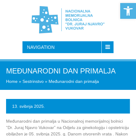
Open 
NAVIGATION
MEĐUNARODNI DAN PRIMALJA
Home
»
Sestrinstvo
»
Međunarodni dan primalja
13. svibnja 2025.
Međunarodni dan primalja u Nacionalnoj memorijalnoj bolnici
“Dr. Juraj Njavro Vukovar” na Odjelu za ginekologiju i opstetriciju
obilježen je 05. svibnja 2025. g. Danom otvorenih vrata . Nakon