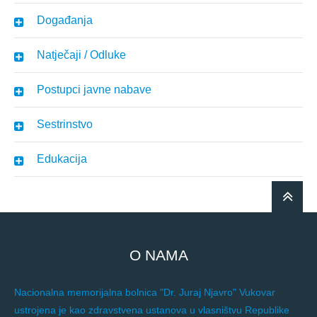
Događanja
Natječaji / Odluke
Postupci javne nabave
Sestrinstvo
Edukacija
O NAMA
Nacionalna memorijalna bolnica "Dr. Juraj Njavro" Vukovar
ustrojena je kao zdravstvena ustanova u vlasništvu Republike