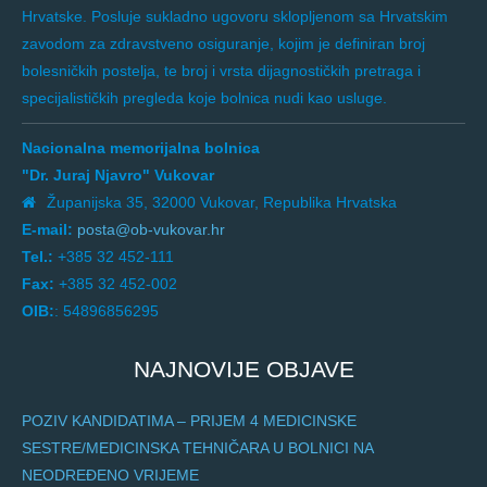
Hrvatske. Posluje sukladno ugovoru sklopljenom sa Hrvatskim
zavodom za zdravstveno osiguranje, kojim je definiran broj
bolesničkih postelja, te broj i vrsta dijagnostičkih pretraga i
specijalističkih pregleda koje bolnica nudi kao usluge.
Nacionalna memorijalna bolnica
"Dr. Juraj Njavro" Vukovar
Županijska 35, 32000 Vukovar, Republika Hrvatska
E-mail:
posta@ob-vukovar.hr
Tel.:
+385 32 452-111
Fax:
+385 32 452-002
OIB:
: 54896856295
NAJNOVIJE OBJAVE
POZIV KANDIDATIMA – PRIJEM 4 MEDICINSKE
SESTRE/MEDICINSKA TEHNIČARA U BOLNICI NA
NEODREĐENO VRIJEME