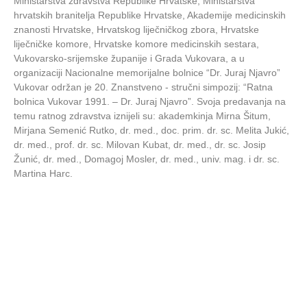
Ministarstva zdravstva Republike Hrvatske, Ministarstva
hrvatskih branitelja Republike Hrvatske, Akademije medicinskih
znanosti Hrvatske, Hrvatskog liječničkog zbora, Hrvatske
liječničke komore, Hrvatske komore medicinskih sestara,
Vukovarsko‑srijemske županije i Grada Vukovara, a u
organizaciji Nacionalne memorijalne bolnice “Dr. Juraj Njavro”
Vukovar održan je 20. Znanstveno ‑ stručni simpozij: “Ratna
bolnica Vukovar 1991. – Dr. Juraj Njavro”. Svoja predavanja na
temu ratnog zdravstva iznijeli su: akademkinja Mirna Šitum,
Mirjana Semenić Rutko, dr. med., doc. prim. dr. sc. Melita Jukić,
dr. med., prof. dr. sc. Milovan Kubat, dr. med., dr. sc. Josip
Žunić, dr. med., Domagoj Mosler, dr. med., univ. mag. i dr. sc.
Martina Harc.