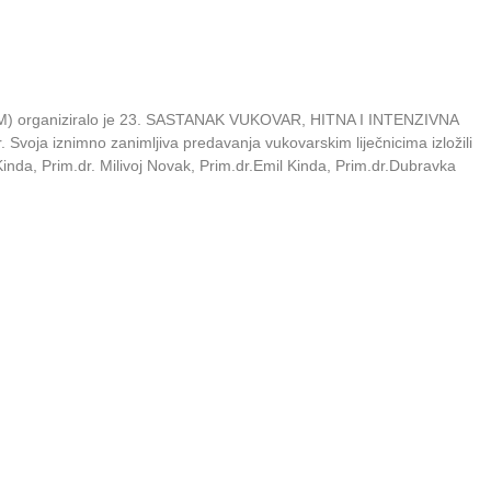
HDHIIM) organiziralo je 23. SASTANAK VUKOVAR, HITNA I INTENZIVNA
Svoja iznimno zanimljiva predavanja vukovarskim liječnicima izložili
 Kinda, Prim.dr. Milivoj Novak, Prim.dr.Emil Kinda, Prim.dr.Dubravka