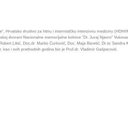
se“, Hrvatsko društvo za hitnu i internističku intenzivnu medicinu (
oj dvorani Nacionalne memorijalne bolnice “Dr. Juraj Njavro” Vukovar. 
dr.Robert Likić, Doc.dr. Marko Ćurković, Doc. Maja Baretić, Dr.sc Sandra
r, kao i svih prethodnih godina bio je Prof.dr. Vladimir Gašparović.