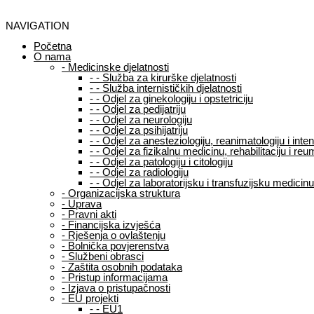
NAVIGATION
Početna
O nama
-
Medicinske djelatnosti
-
-
Služba za kirurške djelatnosti
-
-
Služba internističkih djelatnosti
-
-
Odjel za ginekologiju i opstetriciju
-
-
Odjel za pedijatriju
-
-
Odjel za neurologiju
-
-
Odjel za psihijatriju
-
-
Odjel za anesteziologiju, reanimatologiju i int
-
-
Odjel za fizikalnu medicinu, rehabilitaciju i reu
-
-
Odjel za patologiju i citologiju
-
-
Odjel za radiologiju
-
-
Odjel za laboratorijsku i transfuzijsku medicinu
-
Organizacijska struktura
-
Uprava
-
Pravni akti
-
Financijska izvješća
-
Rješenja o ovlaštenju
-
Bolnička povjerenstva
-
Službeni obrasci
-
Zaštita osobnih podataka
-
Pristup informacijama
-
Izjava o pristupačnosti
-
EU projekti
-
-
EU1