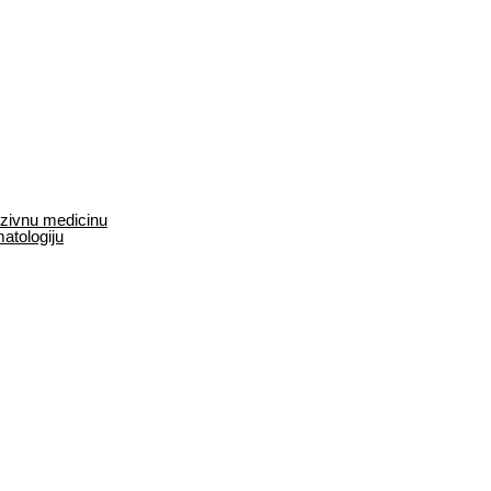
enzivnu medicinu
matologiju