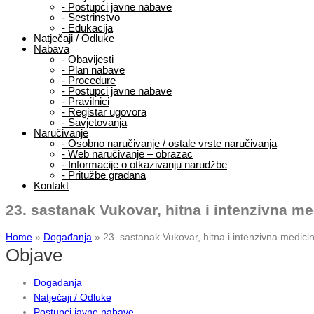
-
Postupci javne nabave
-
Sestrinstvo
-
Edukacija
Natječaji / Odluke
Nabava
-
Obavijesti
-
Plan nabave
-
Procedure
-
Postupci javne nabave
-
Pravilnici
-
Registar ugovora
-
Savjetovanja
Naručivanje
-
Osobno naručivanje / ostale vrste naručivanja
-
Web naručivanje – obrazac
-
Informacije o otkazivanju narudžbe
-
Pritužbe građana
Kontakt
23. sastanak Vukovar, hitna i intenzivna me
Home
»
Događanja
»
23. sastanak Vukovar, hitna i intenzivna medici
Objave
Događanja
Natječaji / Odluke
Postupci javne nabave