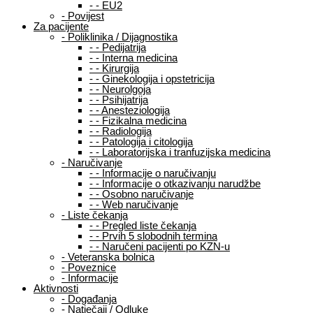
-
-
EU2
-
Povijest
Za pacijente
-
Poliklinika / Dijagnostika
-
-
Pedijatrija
-
-
Interna medicina
-
-
Kirurgija
-
-
Ginekologija i opstetricija
-
-
Neurolgoja
-
-
Psihijatrija
-
-
Anesteziologija
-
-
Fizikalna medicina
-
-
Radiologija
-
-
Patologija i citologija
-
-
Laboratorijska i tranfuzijska medicina
-
Naručivanje
-
-
Informacije o naručivanju
-
-
Informacije o otkazivanju narudžbe
-
-
Osobno naručivanje
-
-
Web naručivanje
-
Liste čekanja
-
-
Pregled liste čekanja
-
-
Prvih 5 slobodnih termina
-
-
Naručeni pacijenti po KZN-u
-
Veteranska bolnica
-
Poveznice
-
Informacije
Aktivnosti
-
Događanja
-
Natječaji / Odluke