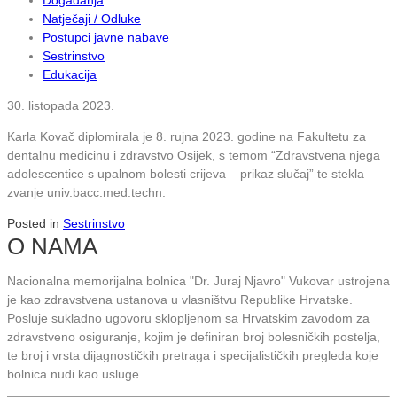
Natječaji / Odluke
Postupci javne nabave
Sestrinstvo
Edukacija
30. listopada 2023.
Karla Kovač diplomirala je 8. rujna 2023. godine na Fakultetu za
dentalnu medicinu i zdravstvo Osijek, s temom “Zdravstvena njega
adolescentice s upalnom bolesti crijeva – prikaz slučaj” te stekla
zvanje univ.bacc.med.techn.
Posted in
Sestrinstvo
O NAMA
Nacionalna memorijalna bolnica "Dr. Juraj Njavro" Vukovar ustrojena
je kao zdravstvena ustanova u vlasništvu Republike Hrvatske.
Posluje sukladno ugovoru sklopljenom sa Hrvatskim zavodom za
zdravstveno osiguranje, kojim je definiran broj bolesničkih postelja,
te broj i vrsta dijagnostičkih pretraga i specijalističkih pregleda koje
bolnica nudi kao usluge.